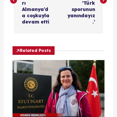
rı
‘Türk
ı
Almanya’d
sporunun
a coşkuyla
yanındayız
g
devam etti
.’
e
z
Related Posts
i
n
m
e
s