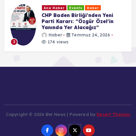
Ana Haber
Events
Haber
CHP Baden Birliği’nden Yeni
Parti Kararı: “Özgür Özel’in
Yanında Yer Alacağız”
Haber
Temmuz 24, 2026
174 views
3
Copyright © 2026 BW News | Powered by
Desert Themes