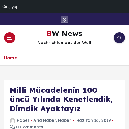
Giriş yap
İ
ç
e
BW News
r
Nachrichten aus der Welt
i
ğ
e
Home
a
t
l
a
Milli Mücadelenin 100
üncü Yılında Kenetlendik,
Dimdik Ayaktayız
Haber
Ana Haber
,
Haber
Haziran 16, 2019
0 Comments