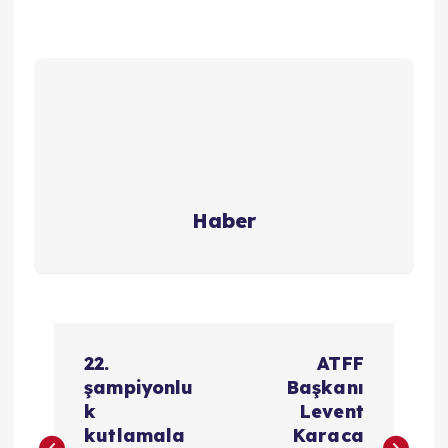
Haber
Y
22.
ATFF
a
şampiyonlu
Başkanı
k
Levent
z
kutlamala
Karaca