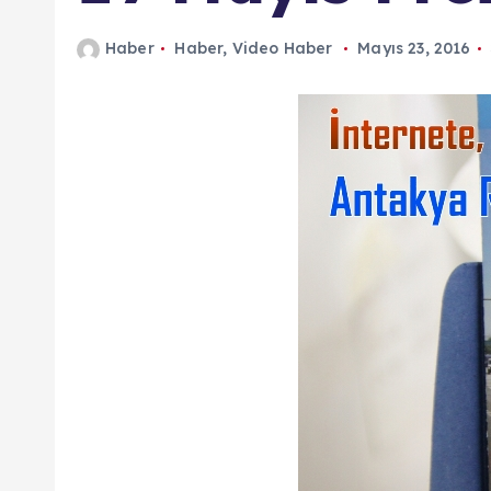
n
Haber
Haber
,
Video Haber
Mayıs 23, 2016
d
a