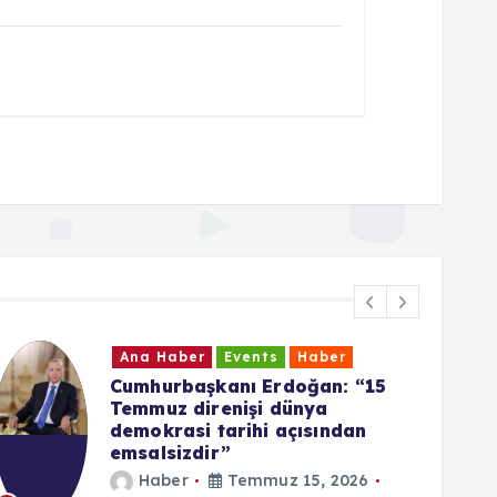
Ana Haber
Events
Haber
Cumhurbaşkanı Erdoğan: “15
Temmuz direnişi dünya
demokrasi tarihi açısından
emsalsizdir”
Haber
Temmuz 15, 2026
6