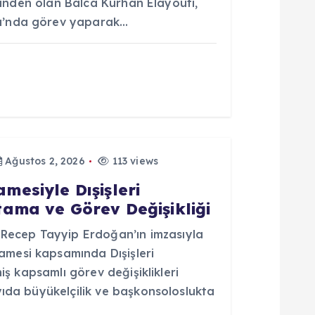
erinden olan Balca Kurhan Elayouti,
u’nda görev yaparak…
Ağustos 2, 2026
113 views
esiyle Dışişleri
ama ve Görev Değişikliği
ecep Tayyip Erdoğan’ın imzasıyla
mesi kapsamında Dışişleri
niş kapsamlı görev değişiklikleri
yıda büyükelçilik ve başkonsoloslukta