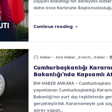
Dışişleri Bakanlığı’nın deneyimli isiml
daha önce Karlsruhe Başkonsolosluğ
Continue reading
Haber
Ana Haber
,
Events
,
Haber
Cumhurbaşkanlığı Kararnam
Bakanlığı’nda Kapsamlı At
BW-HABER ANKARA – Cumhurbaşkanı R
yayımlanan Cumhurbaşkanlığı Kararna
Bakanlığı’nın yurt dışı teşkilatında ge
gerçekleştirildi. Kararnameyle çok sa
görev yapan…