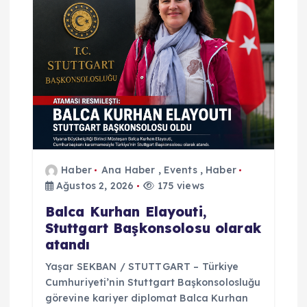
i
n
m
e
s
Haber
Ana Haber
,
Events
,
Haber
Ağustos 2, 2026
175 views
i
Balca Kurhan Elayouti,
Stuttgart Başkonsolosu olarak
atandı
Yaşar SEKBAN / STUTTGART – Türkiye
Cumhuriyeti’nin Stuttgart Başkonsolosluğu
görevine kariyer diplomat Balca Kurhan