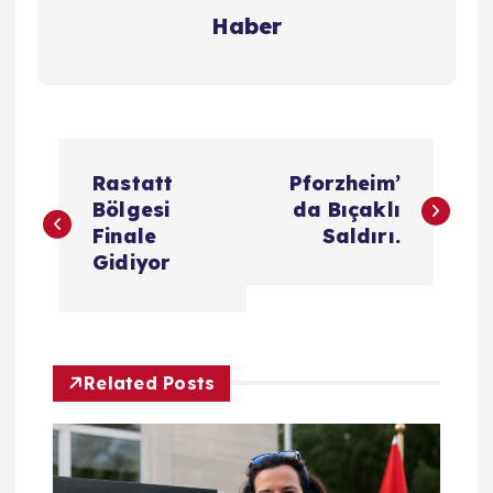
Haber
Y
Rastatt
Pforzheim’
a
Bölgesi
da Bıçaklı
Finale
Saldırı.
z
Gidiyor
ı
g
Related Posts
e
z