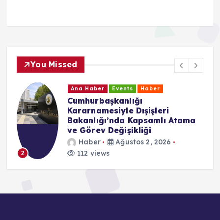
You Missed
Ana Haber
Events
Haber
CHP Baden Birliği’nden Yeni
Parti Kararı: “Özgür Özel’in
Yanında Yer Alacağız”
Haber
Temmuz 24, 2026
176 views
3