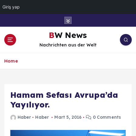
Giriş yap
İ
ç
e
BW News
r
Nachrichten aus der Welt
i
ğ
e
Home
a
t
l
a
Hamam Sefası Avrupa’da
Yayılıyor.
Haber
Haber
Mart 5, 2016
0 Comments