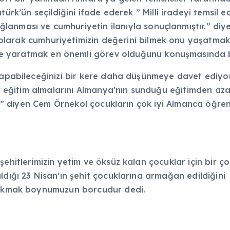
ürk’ün seçildiğini ifade ederek ” Milli iradeyi temsil e
ağlanması ve cumhuriyetin ilanıyla sonuçlanmıştır.” diy
t olarak cumhuriyetimizin değerini bilmek onu yaşatma
ye yaratmak en önemli görev olduğunu konuşmasında b
r yapabileceğinizi bir kere daha düşünmeye davet ediy
ir eğitim almalarını Almanya’nın sunduğu eğitimden az
iz.” diyen Cem Örnekol çocukların çok iyi Almanca öğre
ehitlerimizin yetim ve öksüz kalan çocuklar için bir ç
ldığı 23 Nisan’ın şehit çocuklarına armağan edildiğini
 çıkmak boynumuzun borcudur dedi.