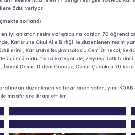
rın kelime hazinelerinin zenginleştiğini söyledi. Karls
ilere ödül veriyor.
eçmekte zorlandı
en iyi anlatan resim yarışmasına katılan 70 öğrenci 
e, Karlsruhe Okul Aile Birliği ile düzenlenen resim ya
ödüllerini , Karlsruhe Başkonsoloslu Cem Örnekol, Seda
r’de üçüncü oldu. İkinci kategoride; Zeynep tatlı birinc
çer, İsmail Demir, Didem Gündüz, Öznur Çubukçu 70 kat
ı tarafından düzenlenen ve hazırlanan salon, yine KOAB
le misafirlere ikram ettiler.