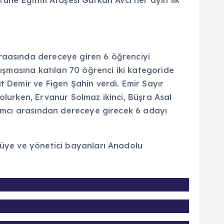
ruhe Eğitim Ataşesi Gürkan Avcı her ayın ilk
araasında dereceye giren 6 öğrenciyi
rışmasına katılan 70 öğrenci iki kategoride
t Demir ve Figen Şahin verdi. Emir Sayır
i olurken, Ervanur Solmaz ikinci, Büşra Asal
ılımcı arasından dereceye girecek 6 adayı
 üye ve yönetici bayanları Anadolu