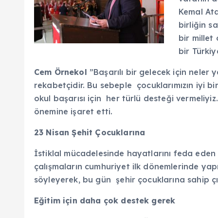
Kemal Atat
birliğin s
bir mille
bir Türki
Cem Örnekol
”Başarılı bir gelecek için nele
rekabetçidir. Bu sebeple çocuklarımızın iyi b
okul başarısı için her türlü desteği vermeliy
önemine işaret etti.
23 Nisan Şehit Çocuklarına
İstiklal mücadelesinde hayatlarını feda eden ş
çalışmaların cumhuriyet ilk dönemlerinde yapı
söyleyerek, bu gün şehir çocuklarına sahip
Eğitim için daha çok destek gerek