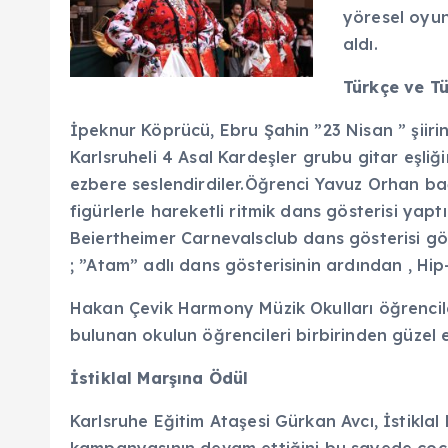
yöresel oyun
aldı.
Türkçe ve T
İpeknur Köprücü, Ebru Şahin ”23 Nisan ” şiirin
Karlsruheli 4 Asal Kardeşler grubu gitar eşliği
ezbere seslendirdiler.Öğrenci Yavuz Orhan ba
figürlerle hareketli ritmik dans gösterisi yapt
Beiertheimer Carnevalsclub dans gösterisi gö
; ”Atam” adlı dans gösterisinin ardından , Hi
Hakan Çevik Harmony Müzik Okulları öğrencilei
bulunan okulun öğrencileri birbirinden güzel e
İstiklal Marşına Ödül
Karlsruhe Eğitim Ataşesi Gürkan Avcı, İstikla