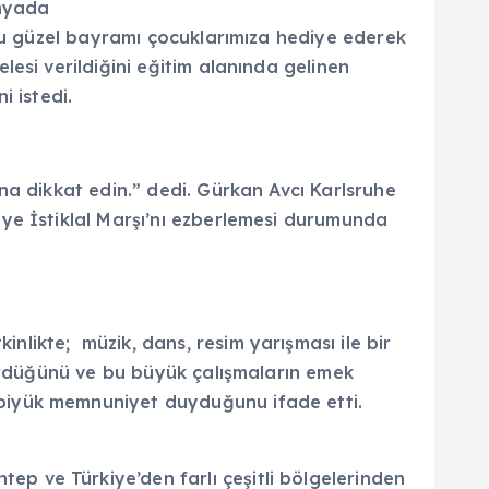
ünyada
 bu güzel bayramı çocuklarımıza hediye ederek
esi verildiğini eğitim alanında gelinen
i istedi.
na dikkat edin.” dedi. Gürkan Avcı Karlsruhe
ye İstiklal Marşı’nı ezberlemesi durumunda
likte; müzik, dans, resim yarışması ile bir
gördüğünü ve bu büyük çalışmaların emek
an biyük memnuniyet duyduğunu ifade etti.
tep ve Türkiye’den farlı çeşitli bölgelerinden