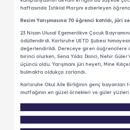
kampanyasının devam ettiğini bu sayede çockla
haftasında İstiklal Marşını ezberleyen öğrenc
Resim Yarışmasına 70 öğrenci katıldı, jüri s
23 Nisan Ulusal Egemenlikve Çocuk Bayramını 
ödüllendirdi. Karlsruhe UETD Şubesi himayesind
değerlendirildi. Dereceye giren öüğrencilere 
birinci olurken, Sena Yıldız İkinci, Nehir Güle
üçüncü oldu. Yarışmanı jüri heyeti, Mine Kılı
bulmakta oldukça zorlandı.
Karlsruhe Okul Aile Birliğinin genç bayanlar
mutfağının en güzel örnekleri ve güler yüzleri i