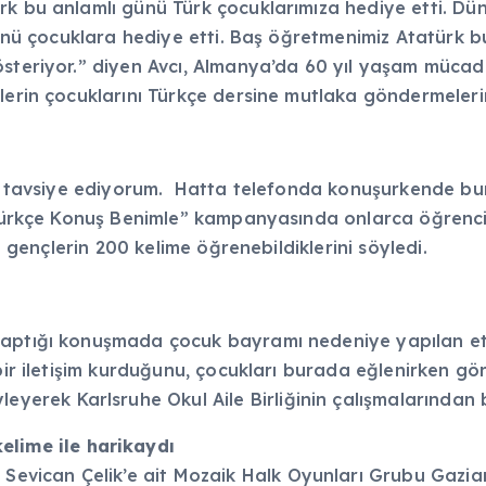
ürk bu anlamlı günü Türk çocuklarımıza hediye etti. D
 günü çocuklara hediye etti. Baş öğretmenimiz Atatürk
steriyor.” diyen Avcı, Almanya’da 60 yıl yaşam mücadel
lerin çocuklarını Türkçe dersine mutlaka göndermelerin
ızı tavsiye ediyorum. Hatta telefonda konuşurkende bu
i Türkçe Konuş Benimle” kampanyasında onlarca öğrenci
en gençlerin 200 kelime öğrenebildiklerini söyledi.
aptığı konuşmada çocuk bayramı nedeniye yapılan etkin
 bir iletişim kurduğunu, çocukları burada eğlenirken 
öyleyerek Karlsruhe Okul Aile Birliğinin çalışmalarınd
elime ile harikaydı
e, Sevican Çelik’e ait Mozaik Halk Oyunları Grubu Gazian