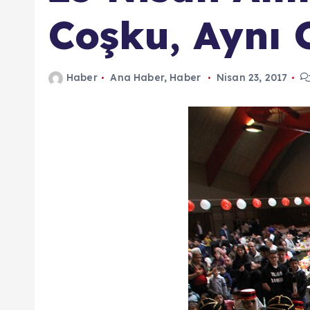
n
Coşku, Aynı 
d
a
Haber
Ana Haber
,
Haber
Nisan 23, 2017