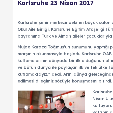
Karlsruhe 23 Nisan 2017
Karlsruhe şehir merkezindeki en büyük salon
Okul Aile Birliği, Karlsruhe Eğitim Ataşeliği 
bayramına Türk ve Alman aileler çocuklarıyla b
Müjde Karaca Toğmuş’un sunumunu yaptığı pr
marşının okunmasıyla başladı. Karlsruhe OAB 
kutlamalarının dünyada bir ilk olduğunun alt
ve bütün dünya ile paylaşan ilk ve tek ülke Tü
kutlamaktayız.” dedi. Arın, dünya geleceğind
edilmesi dileğimiz sözüyle konuşmasını bitirdi.
Karlsruhe
Nisan Ulu
kutluyoru
vatanın d