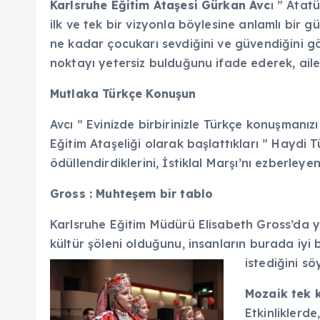
Karlsruhe Eğitim Ataşesi Gürkan Avc
ı ” Atat
ilk ve tek bir vizyonla böylesine anlamlı bir
ne kadar çocukarı sevdiğini ve güvendiğini gö
noktayı yetersiz bulduğunu ifade ederek, aile
Mutlaka Türkçe Konuşun
Avcı ” Evinizde birbirinizle Türkçe konuşman
Eğitim Ataşeliği olarak başlattıkları ” Hayd
ödüllendirdiklerini, İstiklal Marşı’nı ezberley
Gross : Muhteşem bir tablo
Karlsruhe Eğitim Müdürü Elisabeth Gross’da y
kültür şöleni olduğunu, insanların burada iyi
istediğini s
Mozaik tek k
Etkinliklerd