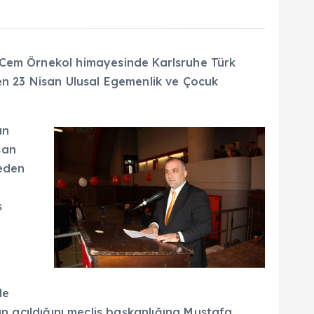
 Cem Örnekol himayesinde Karlsruhe Türk
enen 23 Nisan Ulusal Egemenlik ve Çocuk
an
san
 eden
s
de
n açıldığını meclis başkanlığına Mustafa