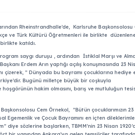
larından Rheinstrandhalle’de, Karlsruhe Başkonsolosu
Türkçe ve Türk Kültürü Öğretmenleri ile birlikte düzenl
irlikte katıldı.
ogram saygı duruşu , ardından İstiklal Marşı ve Alm
Başkanı Erdem Arın yaptığı açılış konuşmasında 23 Ni
ını çizerek, ” Dünyada bu bayramı çocuklarına hediye
rkiye’dir. Bugünü milletçe büyük bir coşkuyla
e hoşgörünün hakim olmasını, barış ve mutluluğun tesi
 Başkonsolosu Cem Örnekol, ”Bütün çocuklarımızın 23
sal Egemenlik ve Çocuk Bayramını en içten dileklerimle
m” diye sözlerine başlarken, TBMM’nin 23 Nisan 1920’
ört bir yanından Ankara’ya gelen temsilciler tarafında