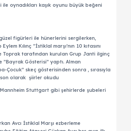
ği ile oynadıkları kaşık oyunu büyük beğeni
el figürleri ile hünerlerini sergilerken,
Eylem Kılınç ”İstiklal marşı’nın 10 kıtasını
e Toprak tarafından kurulan Grup Janti ilginç
ile ”Bayrak Gösterisi” yaptı. Alman
a-Çocuk” skeç gösterisinden sonra , sırasıyla
 son olarak şiirler okudu
 Mannheim Stuttgart gibi şehirlerde şubeleri
rkan Avcı İstiklal Marşı ezberleme