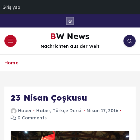
Giriş yap
İ
ç
e
BW News
r
Nachrichten aus der Welt
i
ğ
e
Home
a
t
l
a
23 Nisan Çoşkusu
Haber
Haber
,
Türkçe Dersi
Nisan 17, 2016
0 Comments