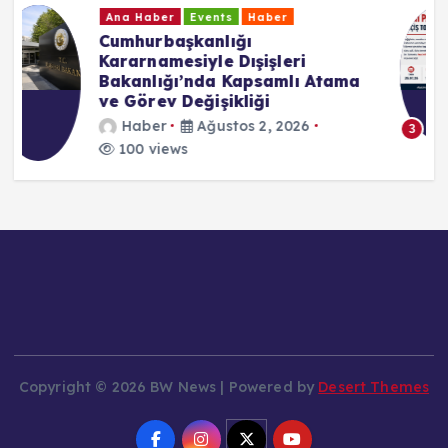
Ana Haber
Events
Haber
CHP Baden Birliği’nden Yeni
Parti Kararı: “Özgür Özel’in
Yanında Yer Alacağız”
Haber
Temmuz 24, 2026
174 views
3
Copyright © 2026 BW News | Powered by
Desert Themes