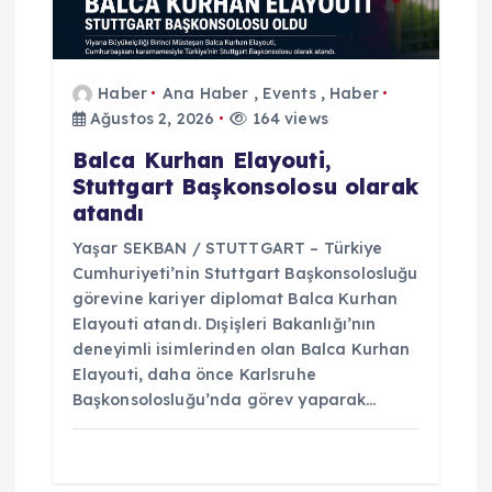
e
s
Haber
Ana Haber
,
Events
,
Haber
Ağustos 2, 2026
164 views
i
Balca Kurhan Elayouti,
Stuttgart Başkonsolosu olarak
atandı
Yaşar SEKBAN / STUTTGART – Türkiye
Cumhuriyeti’nin Stuttgart Başkonsolosluğu
görevine kariyer diplomat Balca Kurhan
Elayouti atandı. Dışişleri Bakanlığı’nın
deneyimli isimlerinden olan Balca Kurhan
Elayouti, daha önce Karlsruhe
Başkonsolosluğu’nda görev yaparak…