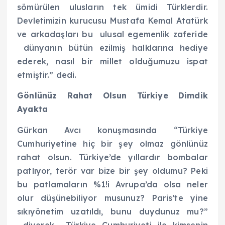
sömürülen ulusların tek ümidi Türklerdir.
Devletimizin kurucusu Mustafa Kemal Atatürk
ve arkadaşları bu ulusal egemenlik zaferide
dünyanın bütün ezilmiş halklarına hediye
ederek, nasıl bir millet olduğumuzu ispat
etmiştir.” dedi.
Gönlünüz Rahat Olsun Türkiye Dimdik
Ayakta
Gürkan Avcı konuşmasında “Türkiye
Cumhuriyetine hiç bir şey olmaz gönlünüz
rahat olsun. Türkiye’de yıllardır bombalar
patlıyor, terör var bize bir şey oldumu? Peki
bu patlamaların %1!i Avrupa’da olsa neler
olur düşünebiliyor musunuz? Paris’te yine
sıkıyönetim uzatıldı, bunu duydunuz mu?”
diyerek Türkiye Cumhuriyeti ile kimsenin