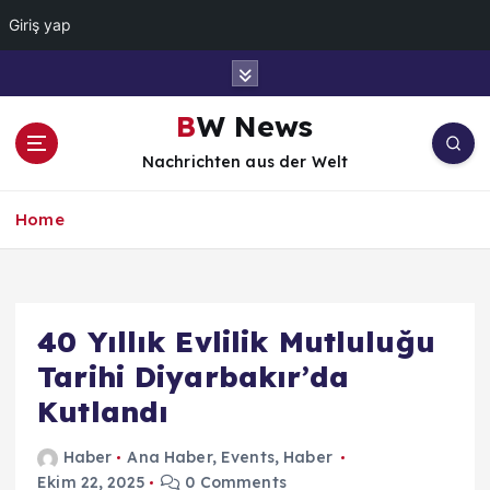
Giriş yap
İ
ç
e
BW News
r
Nachrichten aus der Welt
i
ğ
e
Home
a
t
l
a
40 Yıllık Evlilik Mutluluğu
Tarihi Diyarbakır’da
Kutlandı
Haber
Ana Haber
,
Events
,
Haber
Ekim 22, 2025
0 Comments