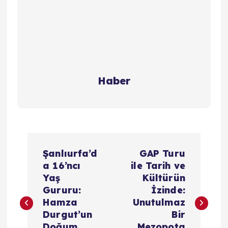
Haber
Y
Şanlıurfa’d
GAP Turu
a
a 16’ncı
ile Tarih ve
Yaş
Kültürün
z
Gururu:
İzinde:
Hamza
Unutulmaz
ı
Durgut’un
Bir
Doğum
Mezopota