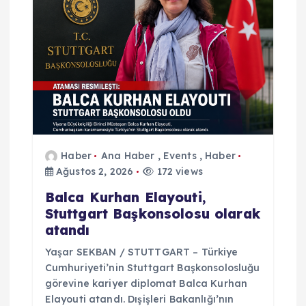
n
m
e
s
Haber
Ana Haber
,
Events
,
Haber
i
Ağustos 2, 2026
172 views
Balca Kurhan Elayouti,
Stuttgart Başkonsolosu olarak
atandı
Yaşar SEKBAN / STUTTGART – Türkiye
Cumhuriyeti’nin Stuttgart Başkonsolosluğu
görevine kariyer diplomat Balca Kurhan
Elayouti atandı. Dışişleri Bakanlığı’nın