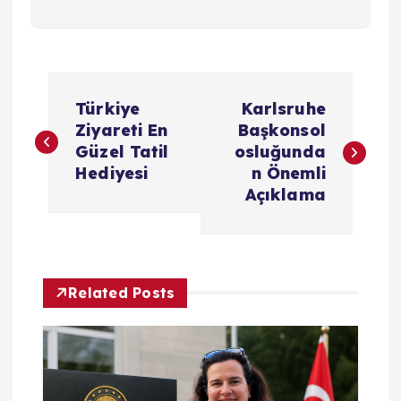
Y
Türkiye
Karlsruhe
a
Ziyareti En
Başkonsol
Güzel Tatil
osluğunda
z
Hediyesi
n Önemli
Açıklama
ı
g
Related Posts
e
z
i