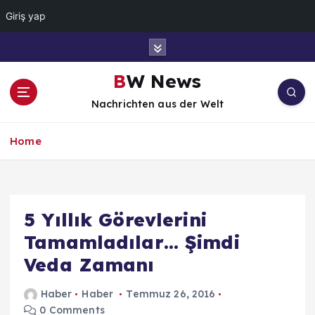
Giriş yap
İ
ç
e
BW News
r
Nachrichten aus der Welt
i
ğ
e
Home
a
t
l
a
5 Yıllık Görevlerini
Tamamladılar… Şimdi
Veda Zamanı
Haber
Haber
Temmuz 26, 2016
0 Comments