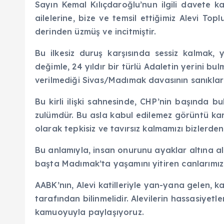
Sayın Kemal Kılıçdaroğlu’nun ilgili davete ka
ailelerine, bize ve temsil ettiğimiz Alevi To
derinden üzmüş ve incitmiştir.
Bu ilkesiz duruş karşısında sessiz kalmak, 
değimle, 24 yıldır bir türlü Adaletin yerini bu
verilmediği Sivas/Madımak davasının sanıkları
Bu kirli ilişki sahnesinde, CHP’nin başında b
zulümdür. Bu asla kabul edilemez görüntü kar
olarak tepkisiz ve tavırsız kalmamızı bizlerden
Bu anlamıyla, insan onurunu ayaklar altına al
başta Madımak’ta yaşamını yitiren canlarımızı
AABK’nın, Alevi katilleriyle yan-yana gelen, k
tarafından bilinmelidir. Alevilerin hassasiye
kamuoyuyla paylaşıyoruz.