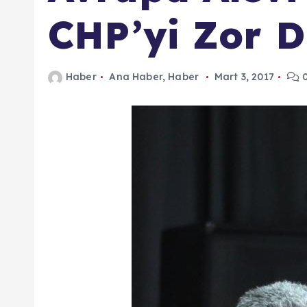
n
CHP’yi Zor 
d
a
Haber
Ana Haber
,
Haber
Mart 3, 2017
0