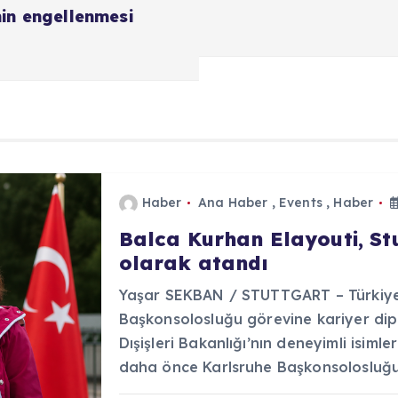
nin engellenmesi
Haber
Ana Haber
,
Events
,
Haber
Balca Kurhan Elayouti, S
olarak atandı
Yaşar SEKBAN / STUTTGART – Türkiye 
Başkonsolosluğu görevine kariyer dip
Dışişleri Bakanlığı’nın deneyimli isiml
daha önce Karlsruhe Başkonsolosluğ