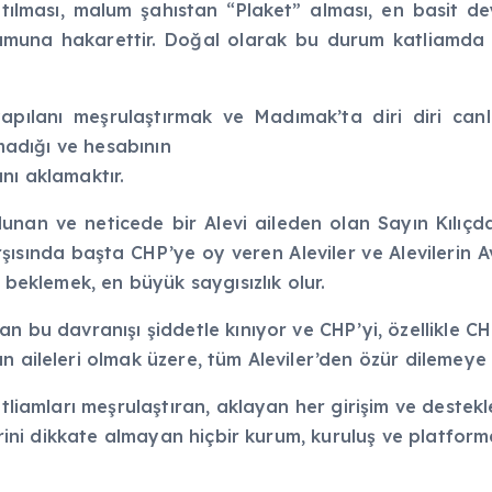
tılması, malum şahıstan “Plaket” alması, en basit dey
plumuna hakarettir. Doğal olarak bu durum katliamda yaş
yapılanı meşrulaştırmak ve Madımak’ta diri diri canl
lmadığı ve hesabının
nı aklamaktır.
ulunan ve neticede bir Alevi aileden olan Sayın Kılıçda
şısında başta CHP’ye oy veren Aleviler ve Alevilerin A
 beklemek, en büyük saygısızlık olur.
an bu davranışı şiddetle kınıyor ve CHP’yi, özellikle C
n aileleri olmak üzere, tüm Aleviler’den özür dilemeye
atliamları meşrulaştıran, aklayan her girişim ve deste
tlerini dikkate almayan hiçbir kurum, kuruluş ve platfo