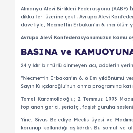
Almanya Alevi Birlikleri Federasyonu (AABF) 
dikkatleri üzerine çekti. Avrupa Alevi Konfe
davetiyle, Necmettin Erbakan’ın 6. ıncı ölüm 
Avrupa Alevi Konfederasyonumuzun kamu oy
BASINA ve KAMUOYUN
24 yıldır bir türlü dinmeyen acı, adaletin yer
“Necmettin Erbakan’ın 6. ölüm yıldönümü ves
Sayın Kılıçdaroğlu’nun anma programına katılm
Temel Karamollaoğlu; 2 Temmuz 1993 Madıma
toplanan gerici, şeriatçı, faşist güruha sesle
Yine, Sivas Belediye Meclis üyesi ve Madıma
korunup kollandığı aşikârdır. Bu somut ve a