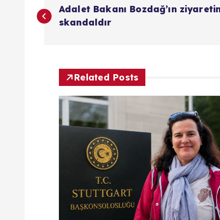
Y
Adalet Bakanı Bozdağ’ın ziyareti
a
skandaldır
z
ı
Related Posts
g
e
z
i