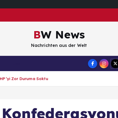
BW News
Nachrichten aus der Welt
Impressum
CHP’yi Zor Duruma Soktu
 Konfederasyon