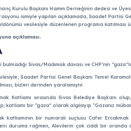
İnanç Kurulu Başkanı Hamm Derneğinin dedesi ve Üyesi
derasyonu ismiyle yapılan açıklamada, Saadet Partisi 
yıldönümü vesilesiyle düzenlenen programa katılması üz
una açıklaması.
A
ini bulmadığı Sivas/Madımak davası ve CHP’nin “gaza”lar
ilesiyle; Saadet Partisi Genel Başkanı Temel Karamo
ası, bizleri derinden yaralamıştır.
k Katliamı sırasında Sivas Belediye Başkanı olup,
nip; katliamı bir “gaza” olarak algılayıp “Gazanız müb
k katliamının bir numaralı suçlusu Cafer Ercakmak ve
leni duruma rağmen, Alevilerin çok ciddi bir orand