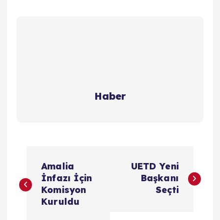
Haber
Y
Amalia
UETD Yeni
a
İnfazı İçin
Başkanı
Komisyon
Seçti
z
Kuruldu