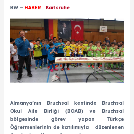
BW –
HABER
Karlsruhe
Almanya’nın Bruchsal kentinde Bruchsal
Okul Aile Birli
ğ
i (BOAB) ve Bruchsal
bölgesinde görev yapan Türkçe
Ö
ğ
retmenlerinin de katılımıyla düzenlenen