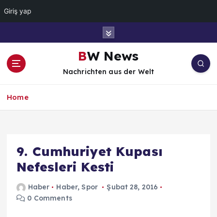
Giriş yap
İ
ç
e
BW News
r
Nachrichten aus der Welt
i
ğ
e
Home
a
t
l
a
9. Cumhuriyet Kupası
Nefesleri Kesti
Haber
Haber
,
Spor
Şubat 28, 2016
0 Comments