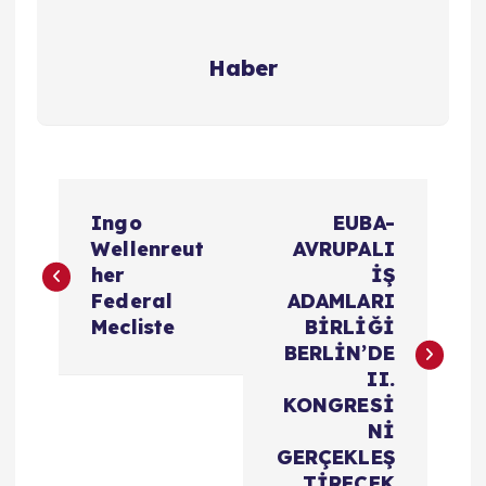
Haber
Y
Ingo
EUBA-
a
Wellenreut
AVRUPALI
her
İŞ
z
Federal
ADAMLARI
Mecliste
BİRLİĞİ
ı
BERLİN’DE
II.
g
KONGRESİ
Nİ
e
GERÇEKLEŞ
TİRECEK