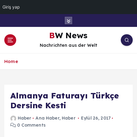
Giriş yap
İ
ç
e
BW News
r
Nachrichten aus der Welt
i
ğ
e
Home
a
t
l
a
Almanya Faturayı Türkçe
Dersine Kesti
Haber
Ana Haber
,
Haber
Eylül 26, 2017
0 Comments