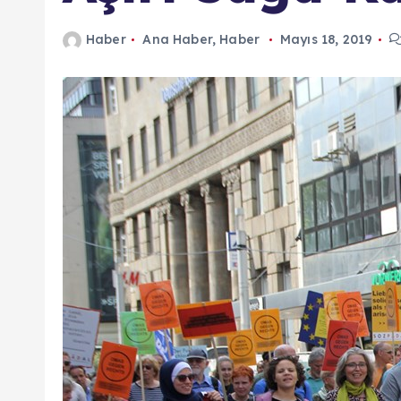
n
Haber
Ana Haber
,
Haber
Mayıs 18, 2019
d
a