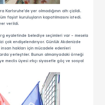
Karlsruhe’de yer olmadığının altı çizildi.
 faşist kuruluşların kapatılmasını istedi.
r verildi.
rg eyaletinde belediye seçimleri var – mesela
imizi çok endişelendırıyor. Günlük Akdenizde
 insan hakları için mücadele edenleri
larda yerleştıler. Bunun almanyadaki örneği
ye meclis üyesi ırkçı siyasetle göç ve sosyal