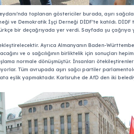
danı’nda toplanan göstericiler burada, aşırı sağcılara 
 ve Demokratik İşçi Derneği DİDF’te katıldı. DİDF tüm
ürkçe bir deçağrıyada yer verdi. Sayfada şu çağrıya ye
ekleştirelecektir. Ayrıca Almanyanın Baden-Württembe
sacağını ve o sağcılığının birliktelik için sonuçları hep
dışlama normale dönüşmüştür. İnsanları ötekileştirenler
ıyorlar. Tüm avrupada aşırı sağcı partiler parlamento
işata eşlik yapmaktadır. Karlsruhe de AfD den iki beledi