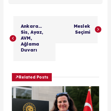
Y
Ankara…
Meslek
a
Sis, Ayaz,
Seçimi
AVM,
z
Ağlama
Duvarı
ı
g
Related Posts
e
z
i