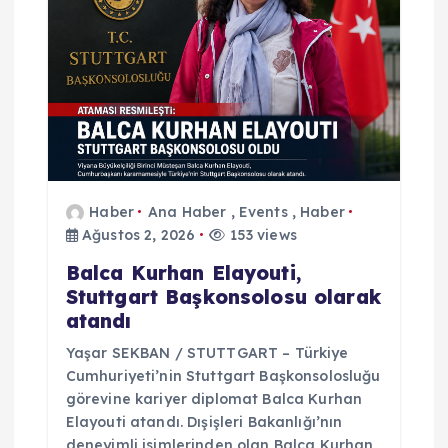
n
m
e
s
Haber
Ana Haber
,
Events
,
Haber
i
Ağustos 2, 2026
153 views
Balca Kurhan Elayouti,
Stuttgart Başkonsolosu olarak
atandı
Yaşar SEKBAN / STUTTGART – Türkiye
Cumhuriyeti’nin Stuttgart Başkonsolosluğu
görevine kariyer diplomat Balca Kurhan
Elayouti atandı. Dışişleri Bakanlığı’nın
deneyimli isimlerinden olan Balca Kurhan