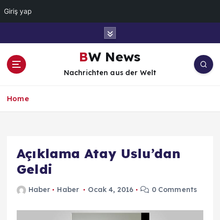
Giriş yap
İ
ç
e
BW News
r
Nachrichten aus der Welt
i
ğ
e
Home
a
t
l
a
Açıklama Atay Uslu’dan
Geldi
Haber
Haber
Ocak 4, 2016
0 Comments