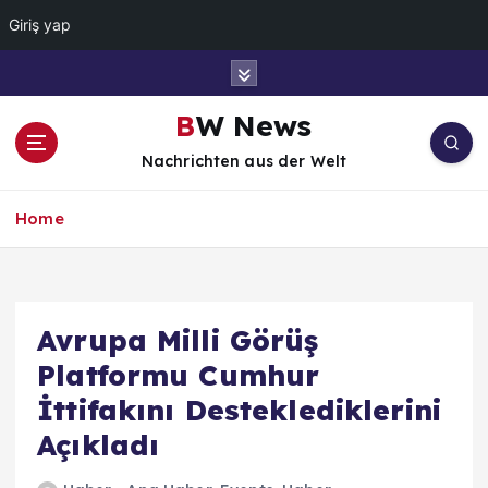
Giriş yap
İ
ç
e
BW News
r
Nachrichten aus der Welt
i
ğ
e
Home
a
t
l
a
Avrupa Milli Görüş
Platformu Cumhur
İttifakını Desteklediklerini
Açıkladı