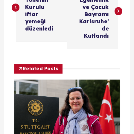
z
Kurulu
ve Çocuk
iftar
Bayramı
ı
yemeği
Karlsruhe’
düzenledi
de
g
Kutlandı
e
z
Related Posts
i
n
m
e