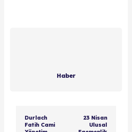
Haber
Y
Durlach
23 Nisan
a
Fatih Cami
Ulusal
Yönetim
Egemenlik