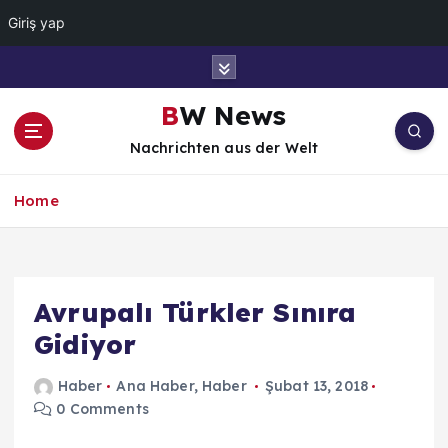
Giriş yap
İ
ç
e
BW News
r
Nachrichten aus der Welt
i
ğ
e
Home
a
t
l
a
Avrupalı Türkler Sınıra
Gidiyor
Haber
Ana Haber
,
Haber
Şubat 13, 2018
0 Comments