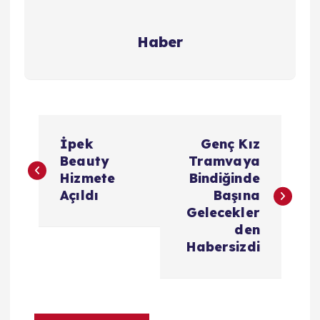
Haber
Y
İpek
Genç Kız
a
Beauty
Tramvaya
Hizmete
Bindiğinde
z
Açıldı
Başına
Gelecekler
ı
den
Habersizdi
g
e