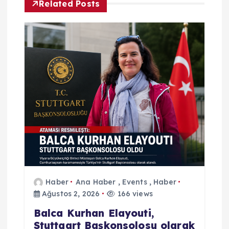
Related Posts
z
i
n
m
e
s
i
Haber
Ana Haber
,
Events
,
Haber
Ağustos 2, 2026
166 views
Balca Kurhan Elayouti,
Stuttgart Başkonsolosu olarak