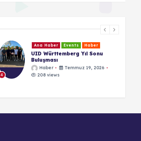
Ana Haber
Events
Haber
Cumhurbaşkanı Erdoğan: “15
Temmuz direnişi dünya
demokrasi tarihi açısından
emsalsizdir”
Haber
Temmuz 15, 2026
6
138 views
5