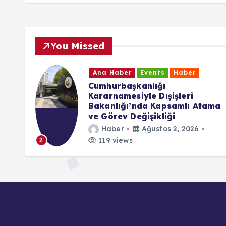
You Missed
Ana Haber
Events
Haber
CHP Baden Birliği’nden Yeni
Parti Kararı: “Özgür Özel’in
tama
Yanında Yer Alacağız”
Haber
Temmuz 24, 2026
180 views
3