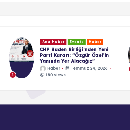
Ana Haber
Events
Haber
UID Württemberg Yıl Sonu
Buluşması
Haber
Temmuz 19, 2026
208 views
4