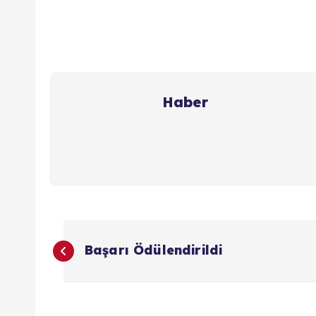
Haber
Y
Başarı Ödülendirildi
a