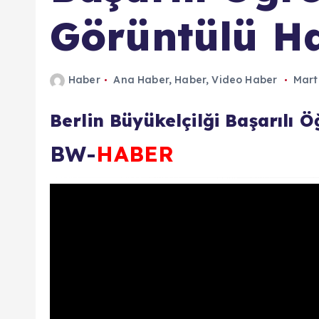
n
Görüntülü H
d
a
Haber
Ana Haber
,
Haber
,
Video Haber
Mart
Berlin Büyükelçilği Başarılı Ö
BW-
HABER