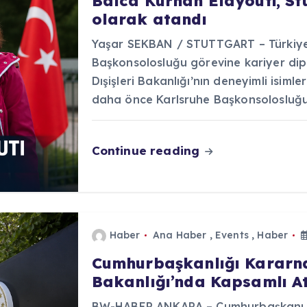
Balca Kurhan Elayouti, S
olarak atandı
Yaşar SEKBAN / STUTTGART – Türkiye 
Başkonsolosluğu görevine kariyer dip
Dışişleri Bakanlığı’nın deneyimli isiml
daha önce Karlsruhe Başkonsolosluğ
Continue reading
Haber
Ana Haber
,
Events
,
Haber
Cumhurbaşkanlığı Kararnam
Bakanlığı’nda Kapsamlı At
BW-HABER ANKARA – Cumhurbaşkanı R