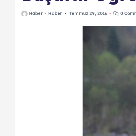
n
Haber
Haber
Temmuz 29, 2016
0 Com
d
a