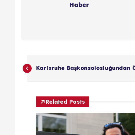
Haber
Y
Karlsruhe Başkonsolosluğundan 
a
z
Related Posts
ı
g