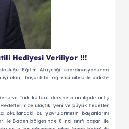
i Hediyesi Veriliyor !!!
nsolosluğu Eğitim Ataşeliği koordinasyonunda
 olan, başarılı bir öğrenci ailesi ile birlikte
ersi ve Türk kültürü dersine olan ilgide artış
 Hedeflerimize ulaştık, yeni ve büyük hedefler
a okullardaki bu yavrularımızın başarılarını
r ile Baden bölgesinde 8 inci sınıfı başarı ile
tu en iyi bir öğrenciye ailesi (anne-baba) ile