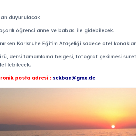
ndan duyurulacak.
şarılı öğrenci anne ve babası ile gidebilecek.
lanırken Karlsruhe Eğitim Ataşeliği sadece otel konakla
türü, dersi tamamlama belgesi, fotoğraf çekilmesi sur
letilebilecek.
ronik posta adresi :
sekban@gmx.de