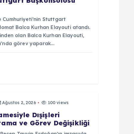
tuttgart Başkonsolosu
Cumhuriyeti’nin Stuttgart
lomat Balca Kurhan Elayouti atandı.
erinden olan Balca Kurhan Elayouti,
u’nda görev yaparak…
Ağustos 2, 2026
100 views
esiyle Dışişleri
ama ve Görev Değişikliği
ecep Tayyip Erdoğan’ın imzasıyla