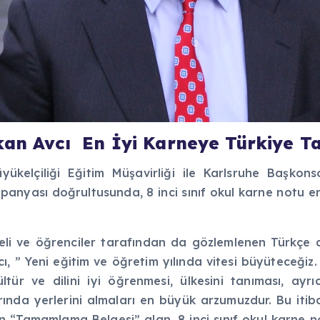
an Avcı En İyi Karneye Türkiye Tatil
Büyükelçiliği Eğitim Müşavirliği ile Karlsruhe Başko
yası doğrultusunda, 8 inci sınıf okul karne notu en iyi
, veli ve öğrenciler tarafından da gözlemlenen Türkçe d
ı, ” Yeni eğitim ve öğretim yılında vitesi büyüteceğiz.
tür ve dilini iyi öğrenmesi, ülkesini tanıması, ayrıc
rında yerlerini almaları en büyük arzumuzdur. Bu itiba
en “Tamamlama Belgesi” alan, 8 inci sınıf okul karne no