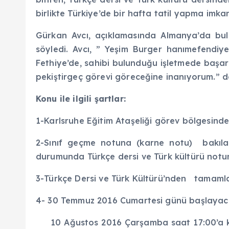
birlikte Türkiye’de bir hafta tatil yapma imkan
Gürkan Avcı, açıklamasında Almanya’da bulu
söyledi. Avcı, ” Yeşim Burger hanımefendiye
Fethiye’de, sahibi bulunduğu işletmede başar
pekiştirgeç görevi göreceğine inanıyorum.” d
Konu ile ilgili şartlar:
1-Karlsruhe Eğitim Ataşeliği görev bölgesind
2-Sınıf geçme notuna (karne notu) bakılar
durumunda Türkçe dersi ve Türk kültürü notu
3-Türkçe Dersi ve Türk Kültürü’nden tamaml
4- 30 Temmuz 2016 Cumartesi günü başlayaca
10 Ağustos 2016 Çarşamba saat 17:00’a kad