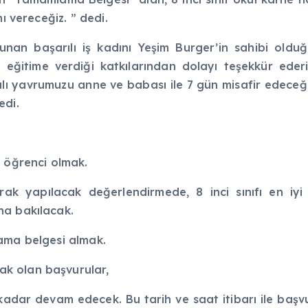
ı vereceğiz. ” dedi.
nan başarılı iş kadını Yeşim Burger’in sahibi olduğ
 eğitime verdiği katkılarından dolayı teşekkür ederi
ılı yavrumuzu anne ve babası ile 7 gün misafir edeceği
edi.
e öğrenci olmak.
ak yapılacak değerlendirmede, 8 inci sınıfı en iyi
na bakılacak.
ama belgesi almak.
k olan başvurular,
ar devam edecek. Bu tarih ve saat itibarı ile baş