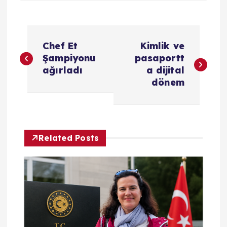
Y
Chef Et
Kimlik ve
a
Şampiyonu
pasaportt
ağırladı
a dijital
z
dönem
ı
g
Related Posts
e
z
i