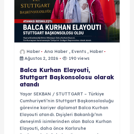
n
m
e
s
Haber
Ana Haber
,
Events
,
Haber
Ağustos 2, 2026
190 views
i
Balca Kurhan Elayouti,
Stuttgart Başkonsolosu olarak
atandı
Yaşar SEKBAN / STUTTGART – Türkiye
Cumhuriyeti’nin Stuttgart Başkonsolosluğu
görevine kariyer diplomat Balca Kurhan
Elayouti atandı. Dışişleri Bakanlığı’nın
deneyimli isimlerinden olan Balca Kurhan
Elayouti, daha önce Karlsruhe