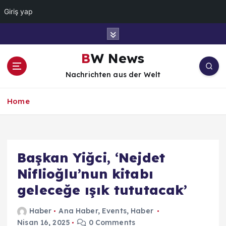
Giriş yap
İ
ç
e
BW News
r
Nachrichten aus der Welt
i
ğ
e
Home
a
t
l
a
Başkan Yiğci, ‘Nejdet
Niflioğlu’nun kitabı
geleceğe ışık tututacak’
Haber
Ana Haber
,
Events
,
Haber
Nisan 16, 2025
0 Comments