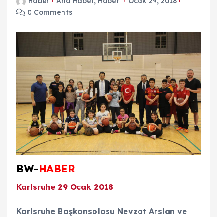
Haber
Ana Haber
,
Haber
Ocak 29, 2018
0 Comments
BW-
HABER
Karlsruhe 29 Ocak 2018
Karlsruhe Başkonsolosu Nevzat Arslan ve