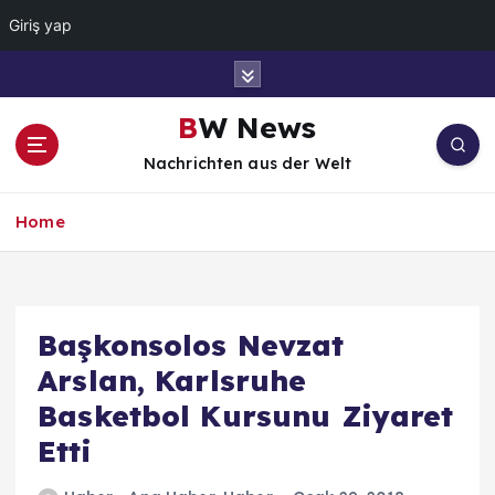
Giriş yap
İ
ç
e
BW News
r
Nachrichten aus der Welt
i
ğ
e
Home
a
t
l
a
Başkonsolos Nevzat
Arslan, Karlsruhe
Basketbol Kursunu Ziyaret
Etti