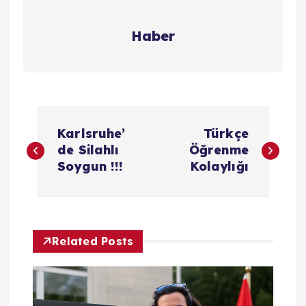
Haber
Y
Karlsruhe’
Türkçe
a
de Silahlı
Öğrenme
Soygun !!!
Kolaylığı
z
ı
Related Posts
g
e