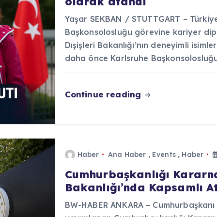
olarak atandı
Yaşar SEKBAN / STUTTGART – Türkiye 
Başkonsolosluğu görevine kariyer dip
Dışişleri Bakanlığı’nın deneyimli isiml
daha önce Karlsruhe Başkonsolosluğ
Continue reading
Haber
Ana Haber
,
Events
,
Haber
Cumhurbaşkanlığı Kararnam
Bakanlığı’nda Kapsamlı At
BW-HABER ANKARA – Cumhurbaşkanı R