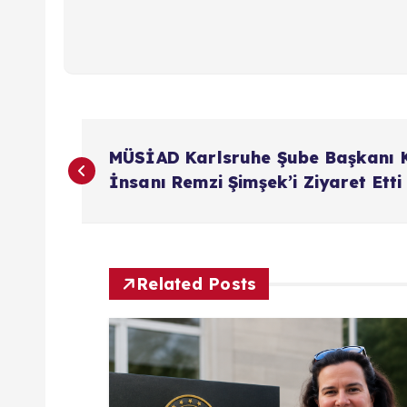
Y
MÜSİAD Karlsruhe Şube Başkanı 
a
İnsanı Remzi Şimşek’i Ziyaret Etti
z
ı
Related Posts
g
e