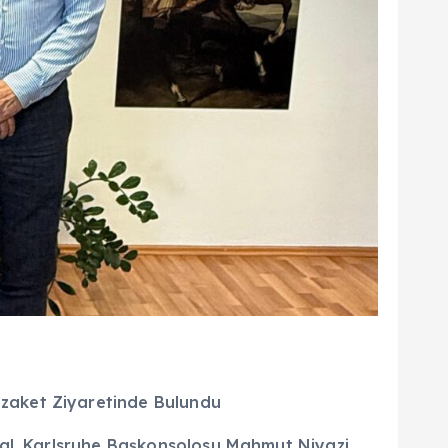
zaket Ziyaretinde Bulundu
kal, Karlsruhe Başkonsolosu Mahmut Niyazi