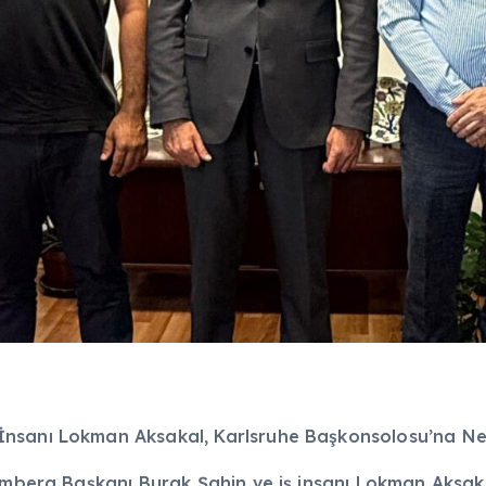
İnsanı Lokman Aksakal, Karlsruhe Başkonsolosu’na Ne
temberg Başkanı Burak Şahin ve iş insanı Lokman Aksa