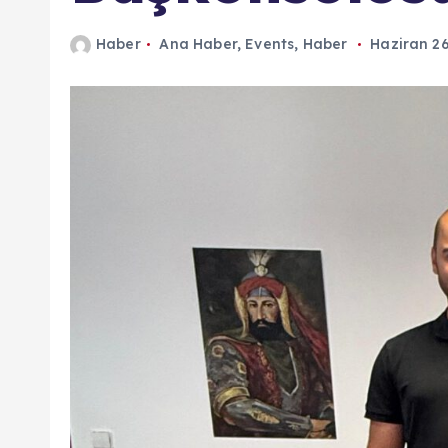
n
Haber
Ana Haber
,
Events
,
Haber
Haziran 26
d
a