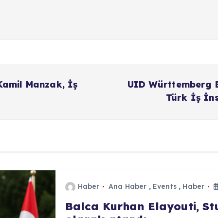
Kamil Manzak, İş
UID Württemberg B
Türk İş İn
Haber
Ana Haber
,
Events
,
Haber
Balca Kurhan Elayouti, S