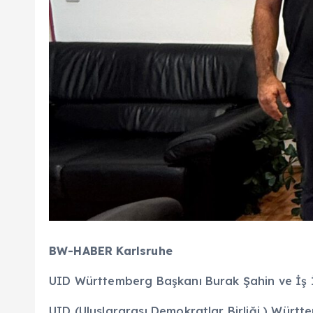
BW-HABER Karlsruhe
UID Württemberg Başkanı Burak Şahin ve İş 
UID (Uluslararası Demokratlar Birliği ) Würt