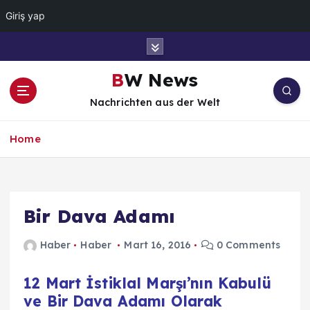
Giriş yap
İ
ç
e
BW News
r
Nachrichten aus der Welt
i
ğ
e
Home
a
t
l
a
Bir Dava Adamı
Haber
Haber
Mart 16, 2016
0 Comments
12 Mart İstiklal Marşı’nın Kabulü
ve Bir Dava Adamı Olarak