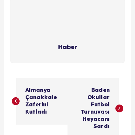
Haber
Y
Almanya
Baden
a
Çanakkale
Okullar
Zaferini
Futbol
z
Kutladı
Turnuvası
Heyacanı
ı
Sardı