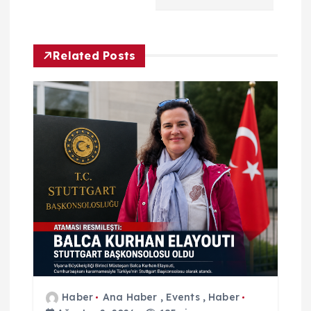
g
e
Related Posts
z
i
n
m
e
s
i
Haber
Ana Haber
,
Events
,
Haber