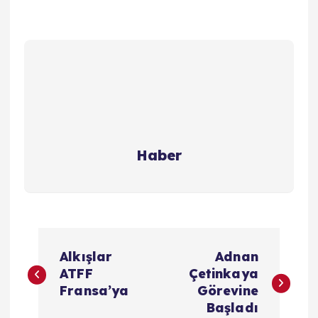
Haber
Y
Alkışlar
Adnan
a
ATFF
Çetinkaya
Fransa’ya
Görevine
z
Başladı