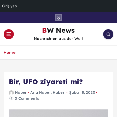
Giriş yap
İ
ç
e
BW News
r
Nachrichten aus der Welt
i
ğ
e
Home
a
t
l
a
Bir, UFO ziyareti mi?
Haber
Ana Haber
,
Haber
Şubat 8, 2020
0 Comments