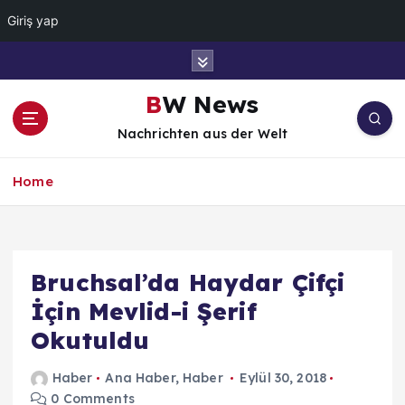
Giriş yap
İ
ç
e
BW News
r
Nachrichten aus der Welt
i
ğ
e
Home
a
t
l
a
Bruchsal’da Haydar Çifçi
İçin Mevlid-i Şerif
Okutuldu
Haber
Ana Haber
,
Haber
Eylül 30, 2018
0 Comments