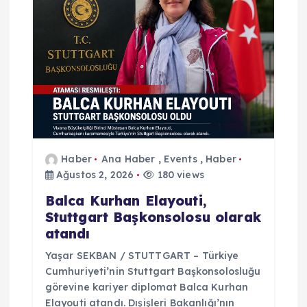
e
s
i
Haber
Ana Haber
,
Events
,
Haber
Ağustos 2, 2026
180 views
Balca Kurhan Elayouti,
Stuttgart Başkonsolosu olarak
atandı
Yaşar SEKBAN / STUTTGART – Türkiye
Cumhuriyeti’nin Stuttgart Başkonsolosluğu
görevine kariyer diplomat Balca Kurhan
Elayouti atandı. Dışişleri Bakanlığı’nın