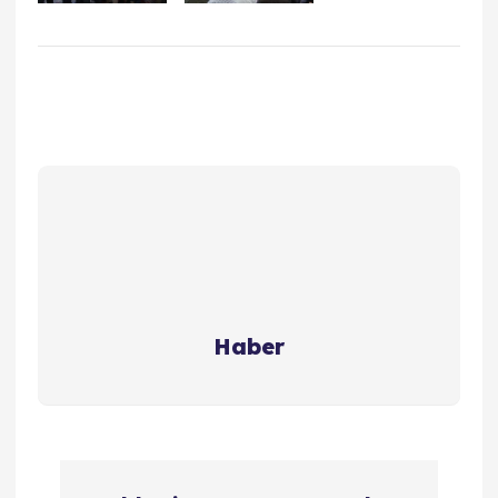
Haber
Y