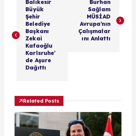
Balıkesir
Burhan
a
Büyük
Sağlam
Şehir
MÜSİAD
z
Belediye
Avrupa’nın
Başkanı
Çalışmalar
ı
Zekai
ını Anlattı
Kafaoğlu
g
Karlsruhe’
de Aşure
e
Dağıttı
z
i
Related Posts
n
m