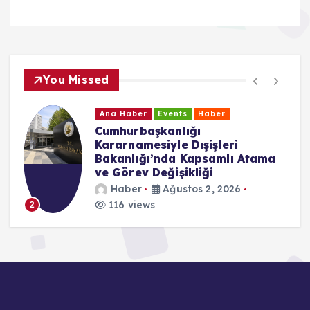
You Missed
Ana Haber
Events
Haber
Cumhurbaşkanlığı
Kararnamesiyle Dışişleri
Bakanlığı’nda Kapsamlı Atama
ve Görev Değişikliği
Haber
Ağustos 2, 2026
3
116 views
2