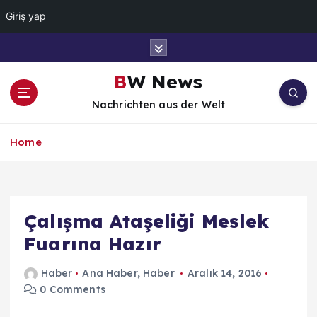
Giriş yap
İ
ç
e
BW News
r
Nachrichten aus der Welt
i
ğ
e
Home
a
t
l
a
Çalışma Ataşeliği Meslek
Fuarına Hazır
Haber
Ana Haber
,
Haber
Aralık 14, 2016
0 Comments