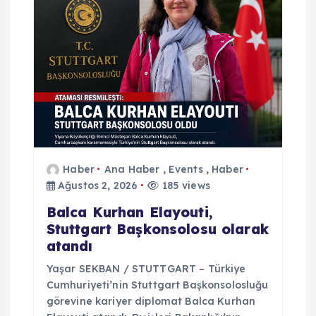
n
m
e
s
i
Haber
Ana Haber
,
Events
,
Haber
Ağustos 2, 2026
185 views
Balca Kurhan Elayouti,
Stuttgart Başkonsolosu olarak
atandı
Yaşar SEKBAN / STUTTGART – Türkiye
Cumhuriyeti’nin Stuttgart Başkonsolosluğu
görevine kariyer diplomat Balca Kurhan