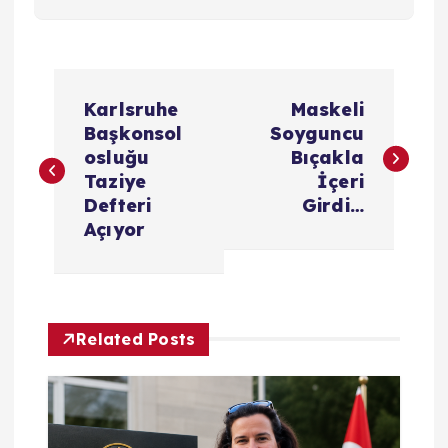
Y
Karlsruhe
Maskeli
a
Başkonsol
Soyguncu
osluğu
Bıçakla
z
Taziye
İçeri
Defteri
Girdi…
ı
Açıyor
g
e
Related Posts
z
i