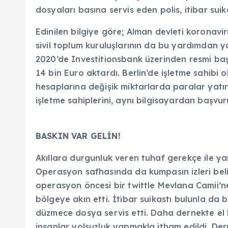
dosyaları basına servis eden polis, itibar suik
Edinilen bilgiye göre; Alman devleti koronavi
sivil toplum kuruluşlarının da bu yardımdan
2020’de Investitionsbank üzerinden resmi ba
14 bin Euro aktardı. Berlin’de işletme sahibi
hesaplarına değişik miktarlarda paralar yatı
işletme sahiplerini, aynı bilgisayardan başvur
BASKIN VAR GELİN!
Akıllara durgunluk veren tuhaf gerekçe ile y
Operasyon safhasında da kumpasın izleri bel
operasyon öncesi bir twittle Mevlana Camii’ne
bölgeye akın etti. İtibar suikastı bulunla d
düzmece dosya servis etti. Daha dernekte el 
insanlar yolsuzluk yapmakla itham edildi. De