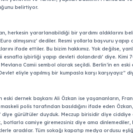
ğunu belirtiyor.
herkesin yararlanabildiği bir yardımı aldıklarını belir
 Euro almışsınız’ dediler. Resmi yollarla başvuru yapıp 
ını ifade ettiler. Bu bizim hakkımız. Yok değilse, yanl
 esnafla işbirliği yapıp devleti dolandırdı’ diye. Kimi 
 Mevlana Camii sembol olarak seçildi. Berlin’in en eski 
evlet eliyle yapılmış bir kumpasla karşı karşıyayız” d
ski dernek başkanı Ali Özkan ise yaşananların, Frans
 maskeli polis tarafından basıldığını ifade eden Özk
is’ diye gürültüler duyduk. Meczup birisidir diye ciddi
, botlarla camiye giremezsiniz diye ama dinlemediler, h
peklerle aradılar. Tüm sokağı kapatıp medya ordusu eşli