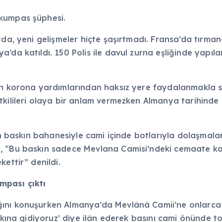
 kumpas şüphesi.
yda, yeni gelişmeler hiçte şaşırtmadı. Fransa’da tırma
a’da katıldı. 150 Polis ile davul zurna eşliğinde yap
in korona yardımlarından haksız yere faydalanmakla suç
tkilileri olaya bir anlam vermezken Almanya tarihinde 
in baskın bahanesiyle cami içinde botlarıyla dolaşmalar
, “Bu baskın sadece Mevlana Camisi’ndeki cemaate k
ettir” denildi.
mpası çıktı
ını konuşurken Almanya’da Mevlânâ Camii’ne onlarca p
askına gidiyoruz’ diye ilân ederek basını cami önünde