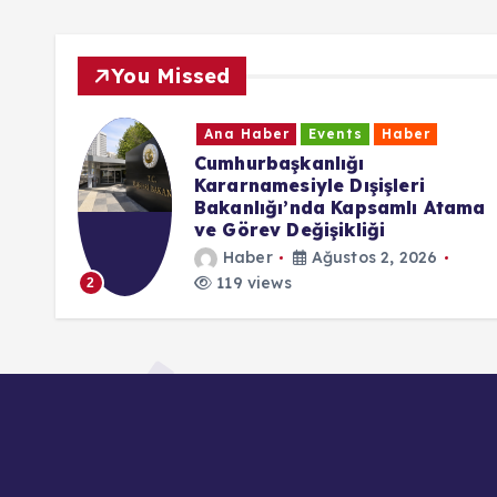
You Missed
Ana Haber
Events
Haber
ttgart
Cumhurbaşkanlığı
ı
Kararnamesiyle Dışişleri
Bakanlığı’nda Kapsamlı Atama
ve Görev Değişikliği
Haber
Ağustos 2, 2026
119 views
2