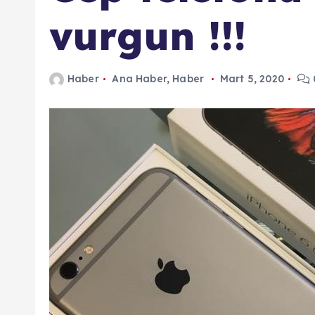
n
vurgun !!!
d
a
Haber
Ana Haber
,
Haber
Mart 5, 2020