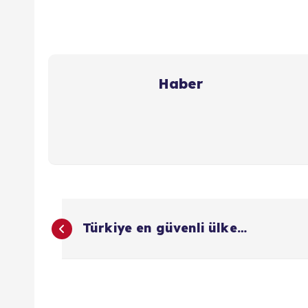
Haber
Y
Türkiye en güvenli ülke…
a
z