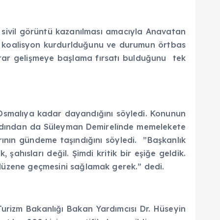
an sivil görüntü kazanılması amacıyla Anavatan
orla koalisyon kurdurlduğunu ve durumun örtbas
ekrar gelişmeye başlama fırsatı bulduğunu tek
 Osmalıya kadar dayandığını söyledi. Konunun
, ardından da Süleyman Demirelînde memelekete
larının gündeme taşındığını söyledi. ”Başkanlık
, şahısları değil. Şimdi kritik bir eşiğe geldik.
r düzene geçmesini sağlamak gerek.” dedi.
 Turizm Bakanlığı Bakan Yardımcısı Dr. Hüseyin