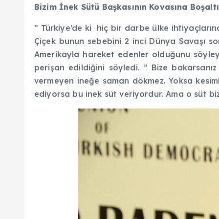
Bizim İnek Sütü Başkasının Kovasına Boşaltı
” Türkiye’de ki hiç bir darbe ülke ihtiyaçlar
Çiçek bunun sebebini 2 inci Dünya Savaşı so
Amerikayla hareket edenler olduğunu söyleye
perişan edildiğini söyledi. ” Bize bakarsanı
vermeyen ineğe saman dökmez. Yoksa kesimhan
ediyorsa bu inek süt veriyordur. Ama o süt bi