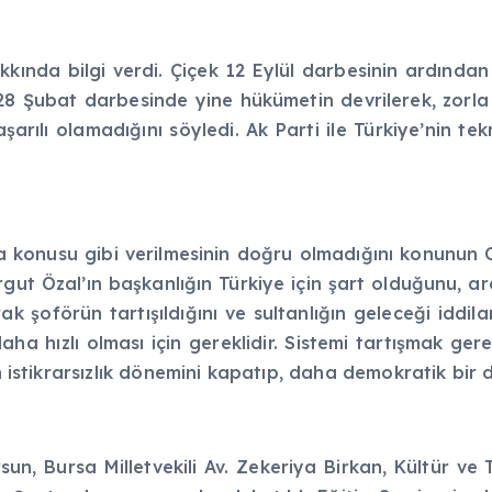
akkında bilgi verdi. Çiçek 12 Eylül darbesinin ardınd
tti. 28 Şubat darbesinde yine hükümetin devrilerek, z
şarılı olamadığını söyledi. Ak Parti ile Türkiye’nin t
şma konusu gibi verilmesinin doğru olmadığını konunun
 Turgut Özal’ın başkanlığın Türkiye için şart olduğunu
rak şoförün tartışıldığını ve sultanlığın geleceği iddi
ha hızlı olması için gereklidir. Sistemi tartışmak gerek
nin istikrarsızlık dönemini kapatıp, daha demokratik bi
sun, Bursa Milletvekili Av. Zekeriya Birkan, Kültür ve