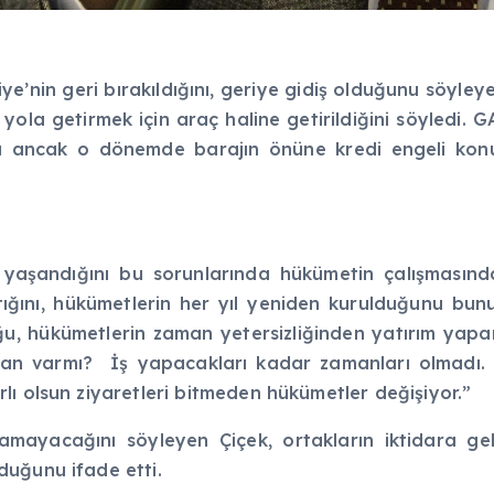
e’nin geri bırakıldığını, geriye gidiş olduğunu söyleye
e yola getirmek için araç haline getirildiğini söyledi
 ancak o dönemde barajın önüne kredi engeli konul
nu yaşandığını bu sorunlarında hükümetin çalışması
tığını, hükümetlerin her yıl yeniden kurulduğunu bunu
u, hükümetlerin zaman yetersizliğinden yatırım yapama
yan varmı? İş yapacakları kadar zamanları olmadı. Bir
ı olsun ziyaretleri bitmeden hükümetler değişiyor.”
pamayacağını söyleyen Çiçek, ortakların iktidara g
duğunu ifade etti.