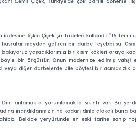
kanı Cemil Çiçek, Türkiye’de çok partili döneme ili
iadesine ilişkin Çiçek şu ifadeleri kullandı: “15 Temmuz
ük hasralar meydan getiren bir darbe teşebbüsü. Osman
e bakıyoruz yaşadıklarımızı bir kısım kökleri oraya k
e böyle bir örgüttür. Onun modernize edilmiş vahşi
si veya diğer darbelerde bile böylesi bir acımasızlık 
r. Dini anlamakta yorumlamakta sıkıntı var. Bu şerde
 Din adına inandıklarımızın ne kadarı dinle alakalı bun
 sahibiz. Belkide yeryüründe en eski tarihe sahip 