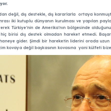
yor.
ından değil, dış destekle, dış kararlarla ortaya konmuş
nrası iki kutuplu dünyanın kurulması ve yapılan payl
rek Türkiye’nin de Amerika’nın bölgesinde olduğunu, b
z hiç birisi dış destek olmadan hareket etmedi. Başa
eye gider. Şimdi bir hareketin liderini orada uzun 
zim kovaya değil başkasının kovasına yani külfeti bize