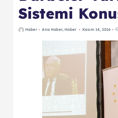
n
Sistemi Konu
d
a
Haber
Ana Haber
,
Haber
Kasım 14, 2016