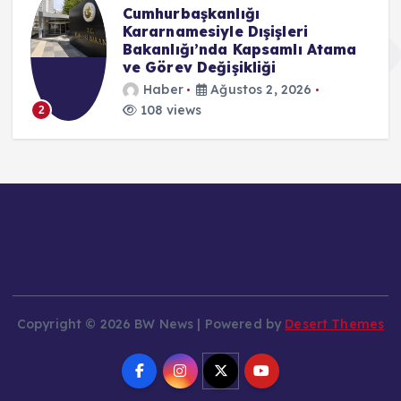
CHP Baden Birliği’nden Yeni
Parti Kararı: “Özgür Özel’in
Yanında Yer Alacağız”
Haber
Temmuz 24, 2026
174 views
3
Copyright © 2026 BW News | Powered by
Desert Themes