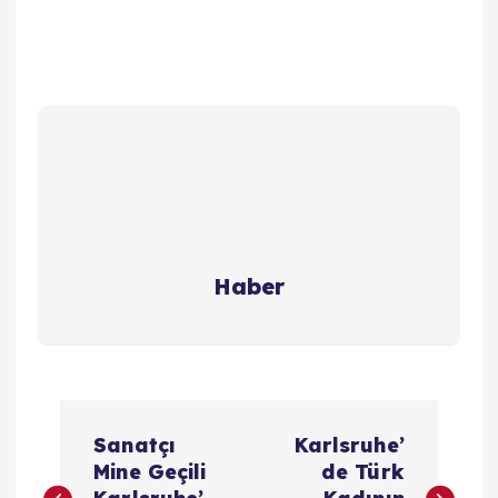
Haber
Y
Sanatçı
Karlsruhe’
a
Mine Geçili
de Türk