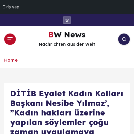
Giriş yap
İ
ç
e
BW News
r
Nachrichten aus der Welt
i
ğ
e
Home
a
t
l
a
DİTİB Eyalet Kadın Kolları
Başkanı Nesibe Yılmaz’,
”Kadın hakları üzerine
yapılan söylemler çoğu
zaman uygulamaya