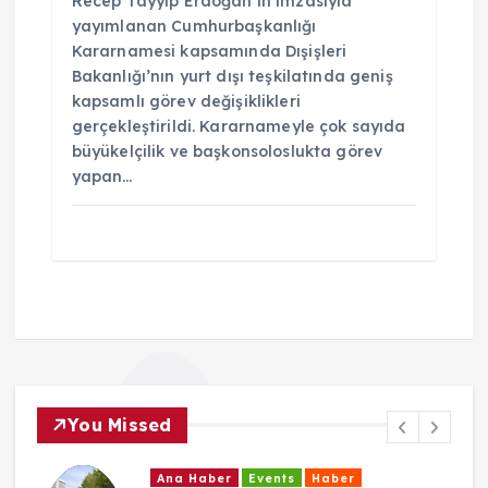
Recep Tayyip Erdoğan’ın imzasıyla
yayımlanan Cumhurbaşkanlığı
Kararnamesi kapsamında Dışişleri
Bakanlığı’nın yurt dışı teşkilatında geniş
kapsamlı görev değişiklikleri
gerçekleştirildi. Kararnameyle çok sayıda
büyükelçilik ve başkonsoloslukta görev
yapan…
You Missed
Ana Haber
Events
Haber