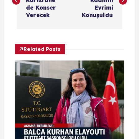
Karlsruhe’
Kadının
z
de Konser
Evrimi
Verecek
Konuşuldu
ı
g
Related Posts
e
z
i
n
m
e