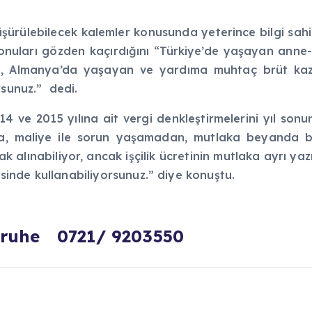
üşürülebilecek kalemler konusunda yeterince bilgi sahi
nuları gözden kaçırdığını “Türkiye’de yaşayan anne-
gibi, Almanya’da yaşayan ve yardıma muhtaç brüt 
rsunuz.” dedi.
4 ve 2015 yılına ait vergi denkleştirmelerini yıl sonu
, maliye ile sorun yaşamadan, mutlaka beyanda bul
ak alınabiliyor, ancak işçilik ücretinin mutlaka ayrı yazı
esinde kullanabiliyorsunuz.” diye konuştu.
lsruhe 0721/ 9203550