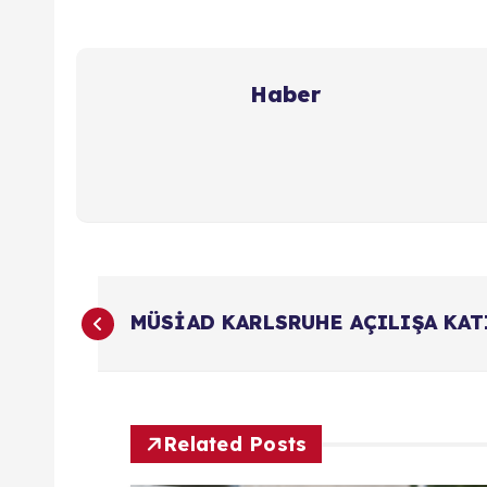
Haber
Y
MÜSİAD KARLSRUHE AÇILIŞA KAT
a
z
Related Posts