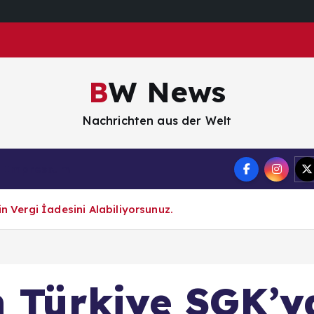
BW News
Nachrichten aus der Welt
Impressum
in Vergi İadesini Alabiliyorsunuz.
n Türkiye SGK’ya