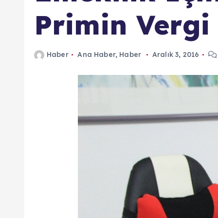
n
Primin Vergi 
d
a
Haber
Ana Haber
,
Haber
Aralık 3, 2016