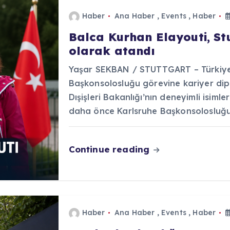
Haber
Ana Haber
,
Events
,
Haber
Balca Kurhan Elayouti, S
olarak atandı
Yaşar SEKBAN / STUTTGART – Türkiye 
Başkonsolosluğu görevine kariyer dip
Dışişleri Bakanlığı’nın deneyimli isiml
daha önce Karlsruhe Başkonsolosluğ
Continue reading
Haber
Ana Haber
,
Events
,
Haber