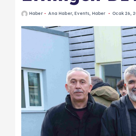
n
Haber
Ana Haber
,
Events
,
Haber
Ocak 26, 
d
a