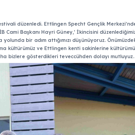
tivali düzenledi. Ettlingen Specht Gençlik Merkezi’nde
TİB Cami Başkanı Hayri Güney,’ İkincisini düzenlediğimiz
ama yolunda bir adım attığımızı düşünüyoruz. Önümüzd
ma kültürümüz ve Ettlingen kenti sakinlerine kültürüm
ha bizlere gösterdikleri teveccühden dolayı mutluyuz. 