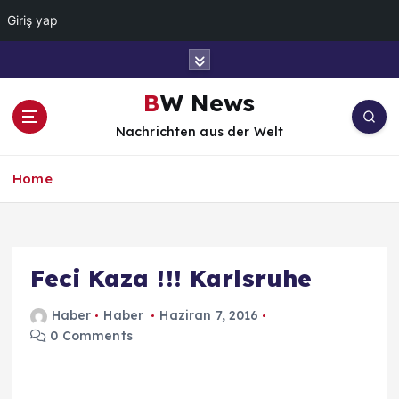
Giriş yap
İ
ç
e
BW News
r
Nachrichten aus der Welt
i
ğ
e
Home
a
t
l
a
Feci Kaza !!! Karlsruhe
Haber
Haber
Haziran 7, 2016
0 Comments