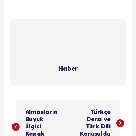
Haber
Y
Almanların
Türkçe
a
Büyük
Dersi ve
İlgisi
Türk Dili
Kapak
Konuşuldu