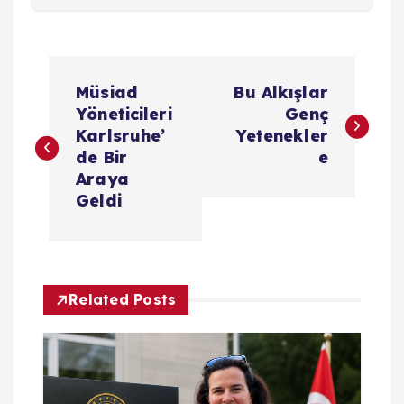
Y
Müsiad
Bu Alkışlar
a
Yöneticileri
Genç
Karlsruhe’
Yetenekler
z
de Bir
e
Araya
ı
Geldi
g
e
Related Posts
z
i