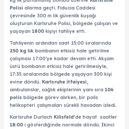
kg’lık patlamamış bomba üzerine
Karlsruhe
Polisi
alarma geçti. Fiducia Caddesi
çevresinde 300 m lik güvenlik kuşağı
oluşturan Karlsruhe Polisi, bölgede çalışan ve
yaşayan
1800
kişiyi tahliye etti.
Tahliyenin ardından saat 15:00 sıralarında
250 kg lık
bombanın etkisiz hale getirilme
çalışması 17:00’ye kadar devam etti. Akşam
üstü bombanın etkisiz hale getirilmesiyle,
17:35 sıralarında bölgede yaşayan 300 kişi
evine döndü.
Karlsruhe itfaiyesi,
ambulanslar, sağlık ekiplerinin yanı sıra
106
polis
bölgede görev alırken, bir polis
helikopteri çalışmaları sürekli havadan izledi.
Karlsruhe Durlach
Kilisfeld’
de hayat saatler
18:00
i gösterdiğinde normale döndü. İkinci