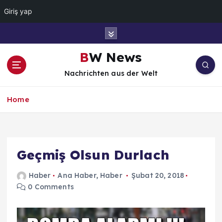
Giriş yap
İ
ç
e
BW News
r
Nachrichten aus der Welt
i
ğ
e
Home
a
t
l
a
Geçmiş Olsun Durlach
Haber
Ana Haber
,
Haber
Şubat 20, 2018
0 Comments