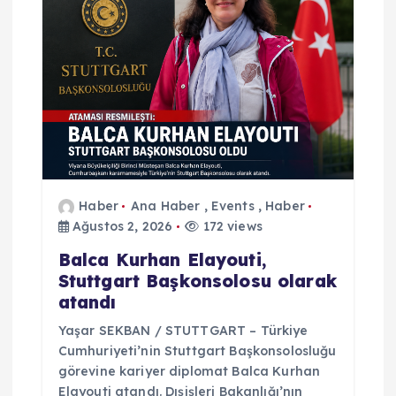
n
m
e
s
i
Haber
Ana Haber
,
Events
,
Haber
Ağustos 2, 2026
172 views
Balca Kurhan Elayouti,
Stuttgart Başkonsolosu olarak
atandı
Yaşar SEKBAN / STUTTGART – Türkiye
Cumhuriyeti’nin Stuttgart Başkonsolosluğu
görevine kariyer diplomat Balca Kurhan
Elayouti atandı. Dışişleri Bakanlığı’nın