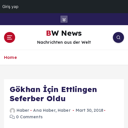
Giriş yap
İ
ç
e
BW News
r
Nachrichten aus der Welt
i
ğ
e
Home
a
t
l
a
Gökhan İçin Ettlingen
Seferber Oldu
Haber
Ana Haber
,
Haber
Mart 30, 2018
0 Comments