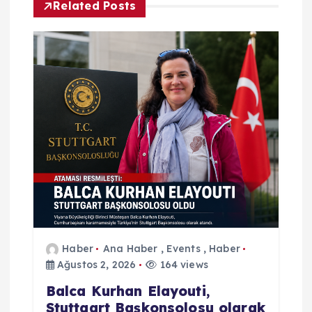
e
Related Posts
z
i
n
m
e
s
i
Haber
Ana Haber
,
Events
,
Haber
Ağustos 2, 2026
164 views
Balca Kurhan Elayouti,
Stuttgart Başkonsolosu olarak