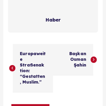
Haber
Y
Europaweit
Başkan
a
e
Osman
Straßenak
Şahin
z
tion:
“Gestatten
ı
, Muslim.”
g