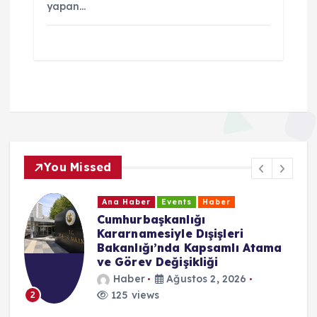
yapan…
You Missed
Ana Haber
Events
Haber
CHP Baden Birliği’nden Yeni
Parti Kararı: “Özgür Özel’in
Yanında Yer Alacağız”
Haber
Temmuz 24, 2026
181 views
3