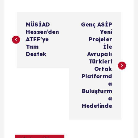
Y
MÜSİAD
Genç ASİP
a
Hessen’den
Yeni
ATFF’ye
Projeler
z
Tam
İle
Destek
Avrupalı
ı
Türkleri
Ortak
g
Platformd
a
e
Buluşturm
a
z
Hedefinde
i