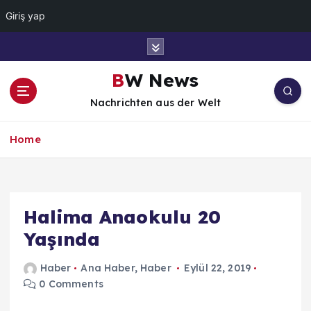
Giriş yap
İ
ç
e
BW News
r
Nachrichten aus der Welt
i
ğ
e
Home
a
t
l
a
Halima Anaokulu 20
Yaşında
Haber
Ana Haber
,
Haber
Eylül 22, 2019
0 Comments