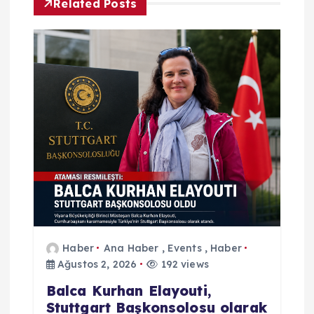
n
Related Posts
m
e
s
i
Haber
Ana Haber
,
Events
,
Haber
Ağustos 2, 2026
192 views
Balca Kurhan Elayouti,
Stuttgart Başkonsolosu olarak