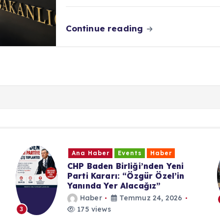
Continue reading
Ana Haber
Events
Haber
ni
UID Württemberg Yıl Sonu
in
Buluşması
Haber
Temmuz 19, 2026
6
199 views
4