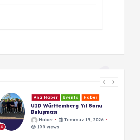
Ana Haber
Events
Haber
Cumhurbaşkanı Erdoğan: “15
Temmuz direnişi dünya
demokrasi tarihi açısından
emsalsizdir”
Haber
Temmuz 15, 2026
134 views
5