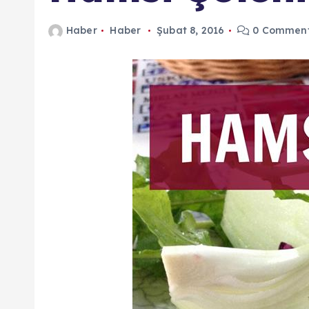
n
Haber
Haber
Şubat 8, 2016
0 Commen
d
a