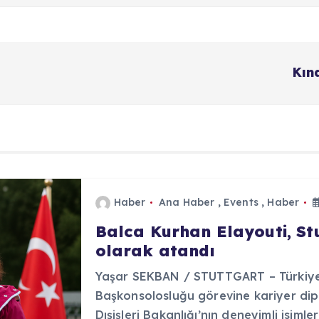
Kın
Haber
Ana Haber
,
Events
,
Haber
Balca Kurhan Elayouti, S
olarak atandı
Yaşar SEKBAN / STUTTGART – Türkiye 
Başkonsolosluğu görevine kariyer dip
Dışişleri Bakanlığı’nın deneyimli isiml