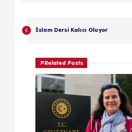
Y
İslam Dersi Kalıcı Oluyor
a
z
Related Posts
ı
g
e
z