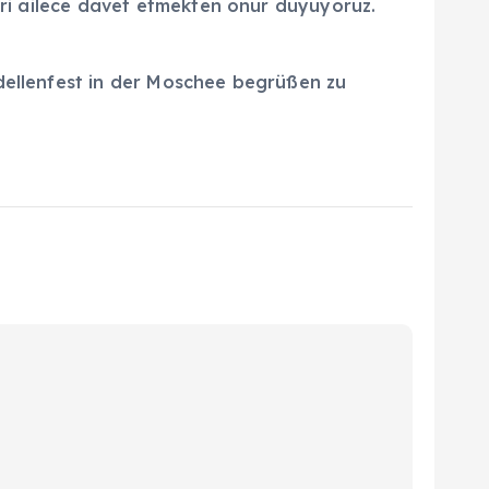
leri ailece davet etmekten onur duyuyoruz.
rdellenfest in der Moschee begrüßen zu