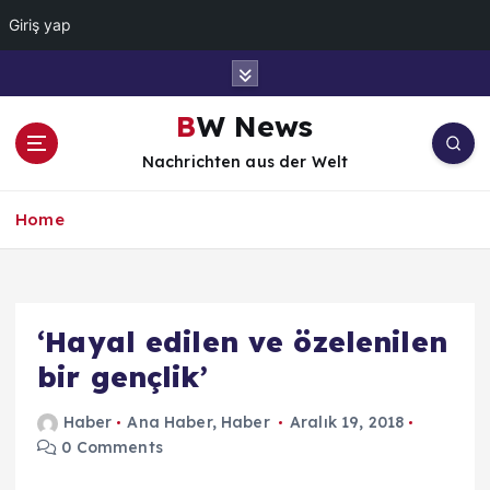
Giriş yap
İ
ç
e
BW News
r
Nachrichten aus der Welt
i
ğ
e
Home
a
t
l
a
‘Hayal edilen ve özelenilen
bir gençlik’
Haber
Ana Haber
,
Haber
Aralık 19, 2018
0 Comments