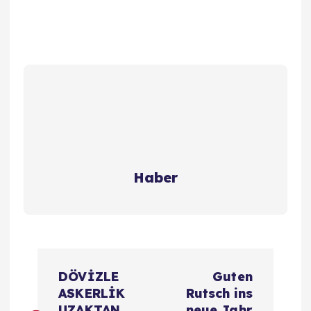
Haber
Y
DÖVİZLE
Guten
a
ASKERLİK
Rutsch ins
UZAKTAN
neue Jahr