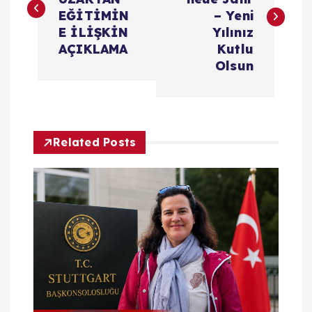
z
EĞİTİMİN
– Yeni
E İLİŞKİN
Yılınız
ı
AÇIKLAMA
Kutlu
Olsun
g
e
Related Posts
z
i
n
m
e