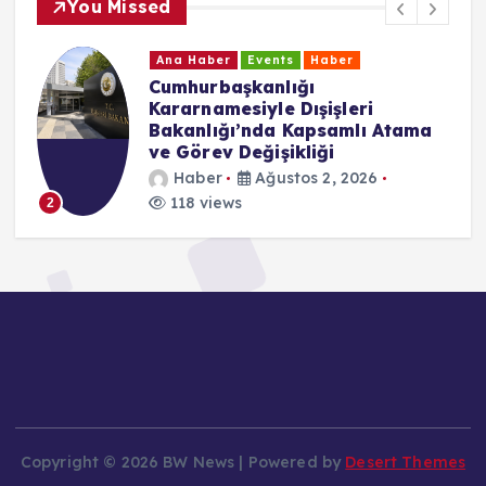
You Missed
Ana Haber
Events
Haber
Cumhurbaşkanlığı
Kararnamesiyle Dışişleri
Bakanlığı’nda Kapsamlı Atama
ve Görev Değişikliği
Haber
Ağustos 2, 2026
118 views
2
Copyright © 2026 BW News | Powered by
Desert Themes