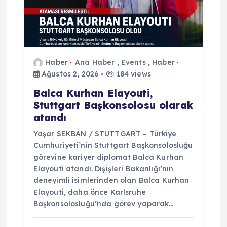
e
s
Haber
Ana Haber
,
Events
,
Haber
i
Ağustos 2, 2026
184 views
Balca Kurhan Elayouti,
Stuttgart Başkonsolosu olarak
atandı
Yaşar SEKBAN / STUTTGART – Türkiye
Cumhuriyeti’nin Stuttgart Başkonsolosluğu
görevine kariyer diplomat Balca Kurhan
Elayouti atandı. Dışişleri Bakanlığı’nın
deneyimli isimlerinden olan Balca Kurhan
Elayouti, daha önce Karlsruhe
Başkonsolosluğu’nda görev yaparak…