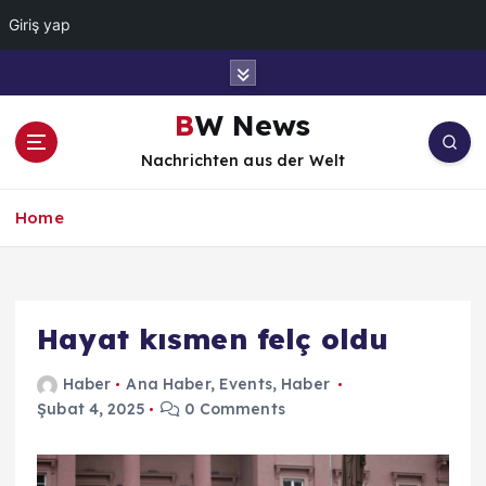
Giriş yap
İ
ç
e
BW News
r
Nachrichten aus der Welt
i
ğ
e
Home
a
t
l
a
Hayat kısmen felç oldu
Haber
Ana Haber
,
Events
,
Haber
Şubat 4, 2025
0 Comments