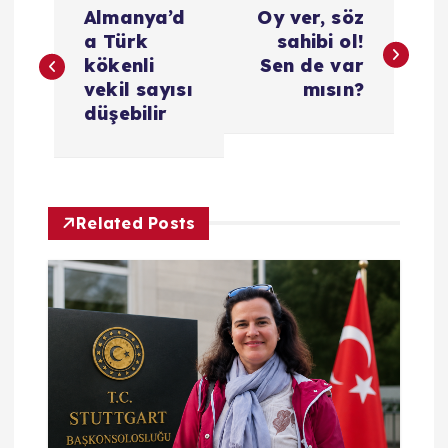
Almanya’d
Oy ver, söz
a
a Türk
sahibi ol!
kökenli
Sen de var
z
vekil sayısı
mısın?
düşebilir
ı
g
Related Posts
e
z
i
n
m