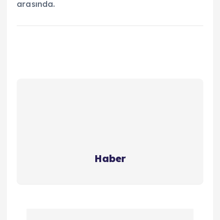
arasında.
Haber
Y