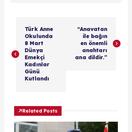
Y
Türk Anne
“Anavatan
a
Okulunda
ile bağın
8 Mart
en önemli
z
Dünya
anahtarı
Emekçi
ana dildir.”
ı
Kadınlar
Günü
g
Kutlandı
e
z
Related Posts
i