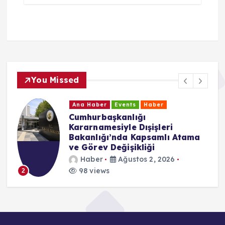
You Missed
Ana Haber
Events
Haber
Cumhurbaşkanlığı
Kararnamesiyle Dışişleri
Bakanlığı’nda Kapsamlı Atama
ve Görev Değişikliği
Haber
Ağustos 2, 2026
98 views
2