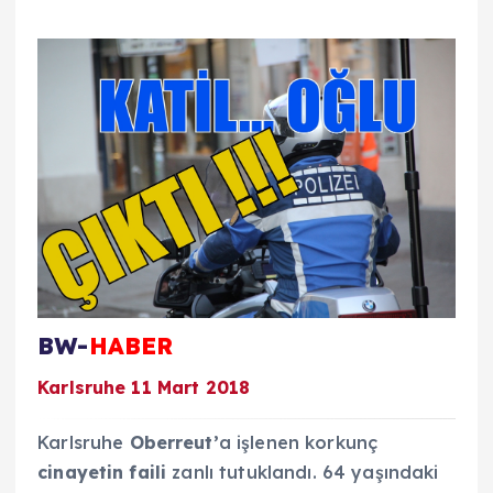
BW-
HABER
Karlsruhe 11 Mart 2018
Karlsruhe
Oberreut’
a işlenen korkunç
cinayetin faili
zanlı tutuklandı. 64 yaşındaki