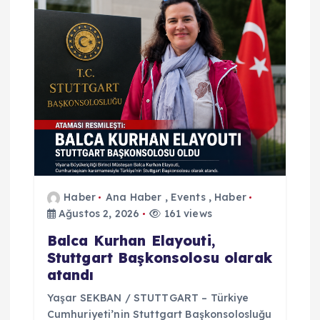
n
m
e
s
i
Haber
Ana Haber
,
Events
,
Haber
Ağustos 2, 2026
161 views
Balca Kurhan Elayouti,
Stuttgart Başkonsolosu olarak
atandı
Yaşar SEKBAN / STUTTGART – Türkiye
Cumhuriyeti’nin Stuttgart Başkonsolosluğu