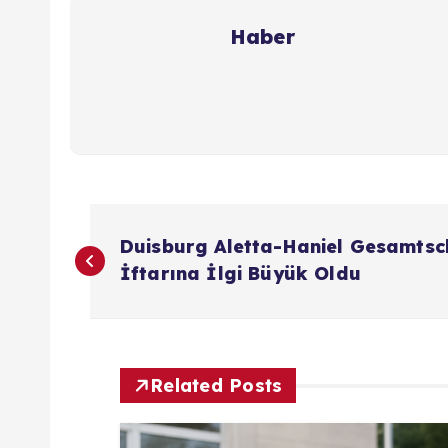
Haber
Y
Duisburg Aletta-Haniel Gesamts
a
İftarına İlgi Büyük Oldu
z
ı
Related Posts