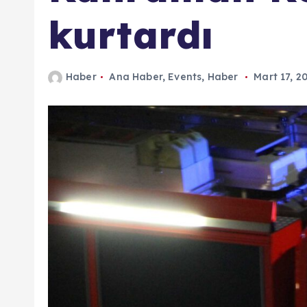
n
kurtardı
d
a
Haber
Ana Haber
,
Events
,
Haber
Mart 17, 2