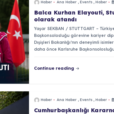
Haber
Ana Haber
,
Events
,
Haber
Balca Kurhan Elayouti, S
olarak atandı
Yaşar SEKBAN / STUTTGART – Türkiye 
Başkonsolosluğu görevine kariyer dip
Dışişleri Bakanlığı’nın deneyimli isiml
daha önce Karlsruhe Başkonsolosluğ
Continue reading
Haber
Ana Haber
,
Events
,
Haber
Cumhurbaşkanlığı Kararnam