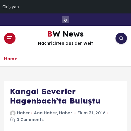
Giriş yap
İ
ç
e
BW News
r
Nachrichten aus der Welt
i
ğ
e
Home
a
t
l
a
Kangal Severler
Hagenbach’ta Buluştu
Haber
Ana Haber
,
Haber
Ekim 31, 2016
0 Comments