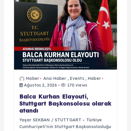
z
i
n
m
e
s
Haber
Ana Haber
,
Events
,
Haber
Ağustos 2, 2026
170 views
i
Balca Kurhan Elayouti,
Stuttgart Başkonsolosu olarak
atandı
Yaşar SEKBAN / STUTTGART – Türkiye
Cumhuriyeti’nin Stuttgart Başkonsolosluğu