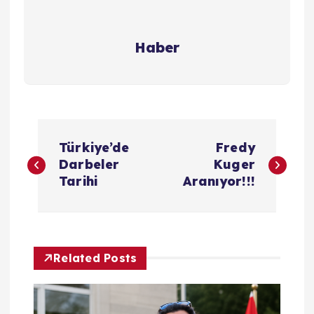
Haber
Y
Türkiye’de
Fredy
a
Darbeler
Kuger
Tarihi
Aranıyor!!!
z
ı
Related Posts
g
e