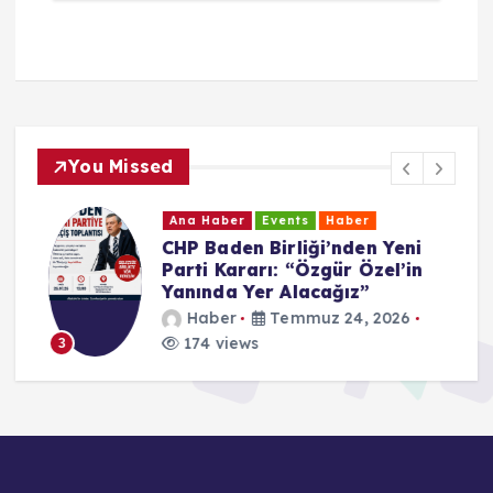
You Missed
Ana Haber
Events
Haber
CHP Baden Birliği’nden Yeni
Parti Kararı: “Özgür Özel’in
Yanında Yer Alacağız”
Haber
Temmuz 24, 2026
174 views
3