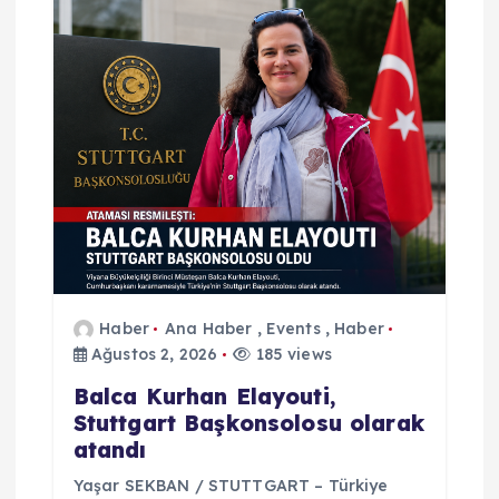
n
m
e
s
i
Haber
Ana Haber
,
Events
,
Haber
Ağustos 2, 2026
185 views
Balca Kurhan Elayouti,
Stuttgart Başkonsolosu olarak
atandı
Yaşar SEKBAN / STUTTGART – Türkiye