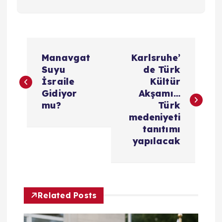
Y
Manavgat
Karlsruhe’
a
Suyu
de Türk
İsraile
Kültür
z
Gidiyor
Akşamı…
mu?
Türk
ı
medeniyeti
tanıtımı
g
yapılacak
e
z
Related Posts
i