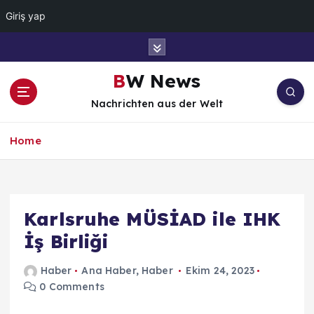
Giriş yap
İ
ç
e
BW News
r
Nachrichten aus der Welt
i
ğ
e
Home
a
t
l
a
Karlsruhe MÜSİAD ile IHK
İş Birliği
Haber
Ana Haber
,
Haber
Ekim 24, 2023
0 Comments