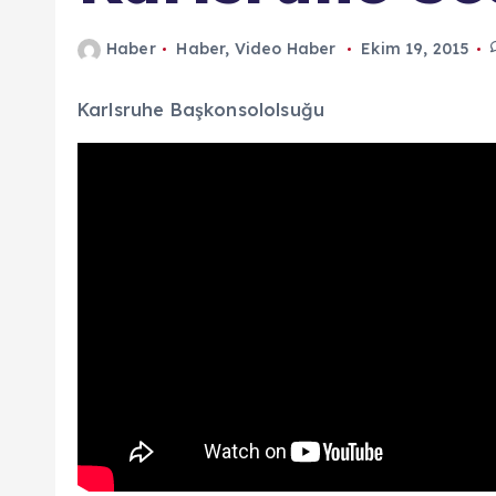
n
Haber
Haber
,
Video Haber
Ekim 19, 2015
d
a
Karlsruhe Başkonsololsuğu