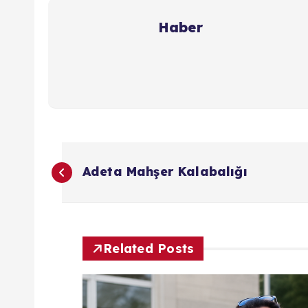
Haber
Y
Adeta Mahşer Kalabalığı
a
z
Related Posts
ı