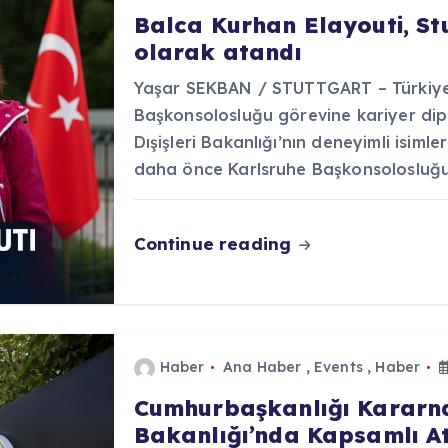
Balca Kurhan Elayouti, S
olarak atandı
Yaşar SEKBAN / STUTTGART – Türkiye 
Başkonsolosluğu görevine kariyer dip
Dışişleri Bakanlığı’nın deneyimli isiml
daha önce Karlsruhe Başkonsolosluğ
Continue reading
Haber
Ana Haber
,
Events
,
Haber
Cumhurbaşkanlığı Kararnam
Bakanlığı’nda Kapsamlı At