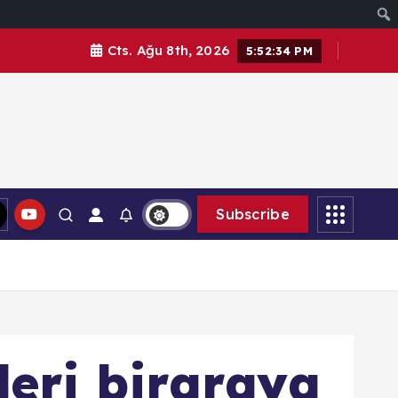
Cts. Ağu 8th, 2026
5:52:36 PM
Subscribe
leri biraraya