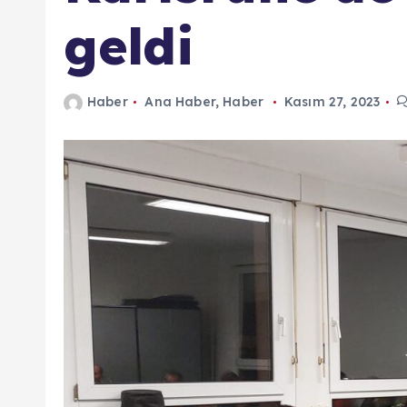
n
geldi
d
a
Haber
Ana Haber
,
Haber
Kasım 27, 2023