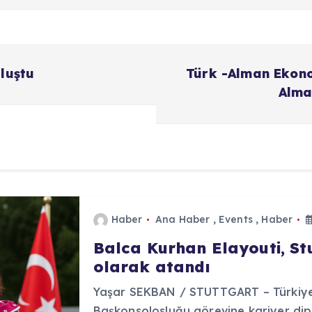
uluştu
Türk -Alman Ekono
Alman
Haber
Ana Haber
,
Events
,
Haber
Balca Kurhan Elayouti, S
olarak atandı
Yaşar SEKBAN / STUTTGART – Türkiye 
Başkonsolosluğu görevine kariyer dip