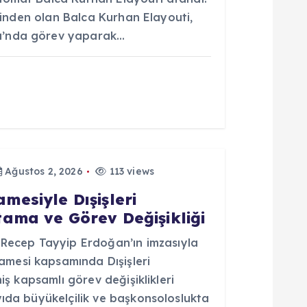
erinden olan Balca Kurhan Elayouti,
u’nda görev yaparak…
Ağustos 2, 2026
113 views
esiyle Dışişleri
ama ve Görev Değişikliği
ecep Tayyip Erdoğan’ın imzasıyla
mesi kapsamında Dışişleri
niş kapsamlı görev değişiklikleri
yıda büyükelçilik ve başkonsoloslukta