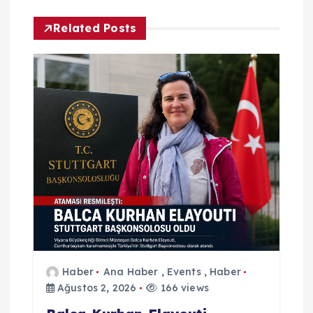
z
Related Posts
i
n
m
e
s
i
Haber
Ana Haber
,
Events
,
Haber
Ağustos 2, 2026
166 views