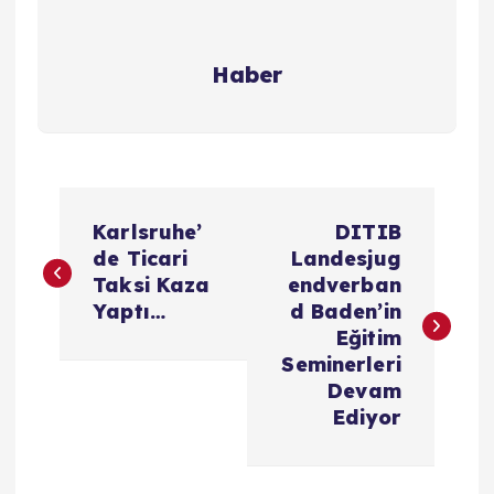
Haber
Y
Karlsruhe’
DITIB
a
de Ticari
Landesjug
Taksi Kaza
endverban
z
Yaptı…
d Baden’in
Eğitim
ı
Seminerleri
Devam
g
Ediyor
e