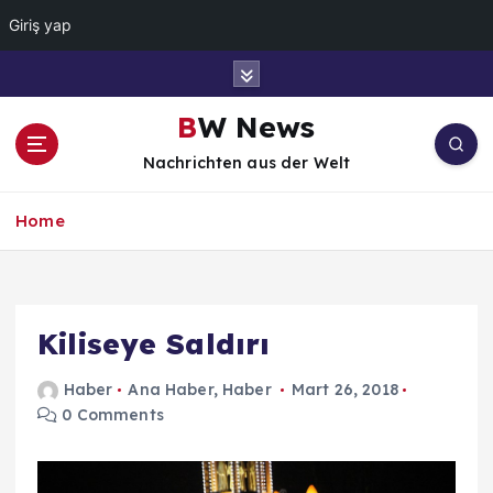
Giriş yap
İ
ç
e
BW News
r
Nachrichten aus der Welt
i
ğ
e
Home
a
t
l
a
Kiliseye Saldırı
Haber
Ana Haber
,
Haber
Mart 26, 2018
0 Comments