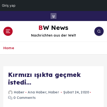
Giriş yap
İ
ç
e
BW News
r
Nachrichten aus der Welt
i
ğ
e
Home
a
t
l
a
Kırmızı ışıkta geçmek
istedi…
Haber
Ana Haber
,
Haber
Şubat 24, 2020
0 Comments