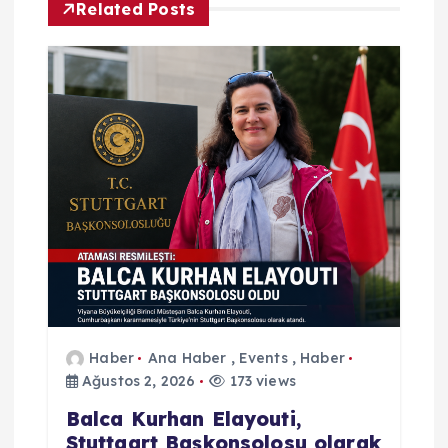
Related Posts
z
i
n
m
e
s
i
Haber
Ana Haber
,
Events
,
Haber
Ağustos 2, 2026
173 views
Balca Kurhan Elayouti,
Stuttgart Başkonsolosu olarak