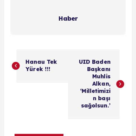
Haber
Y
Hanau Tek
UID Baden
a
Yürek !!!
Başkanı
Muhlis
z
Alkan,
‘Milletimizi
ı
n başı
sağolsun.’
g
e