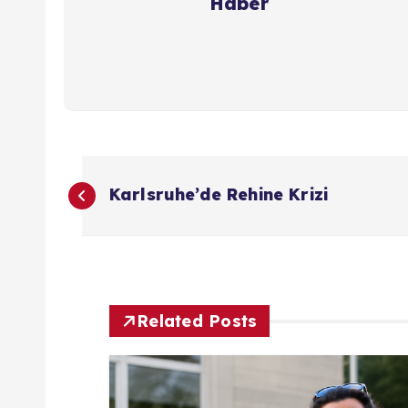
Haber
Y
Karlsruhe’de Rehine Krizi
a
z
ı
Related Posts
g