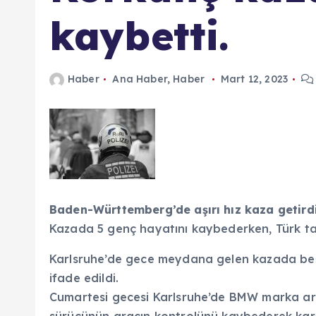
n
kaybetti.
d
a
Haber
Ana Haber
,
Haber
Mart 12, 2023
Baden-Württemberg’de aşırı hız kaza getirdi
Kazada 5 genç hayatını kaybederken, Türk tak
Karlsruhe’de gece meydana gelen kazada beş 
ifade edildi.
Cumartesi gecesi Karlsruhe’de BMW marka arac