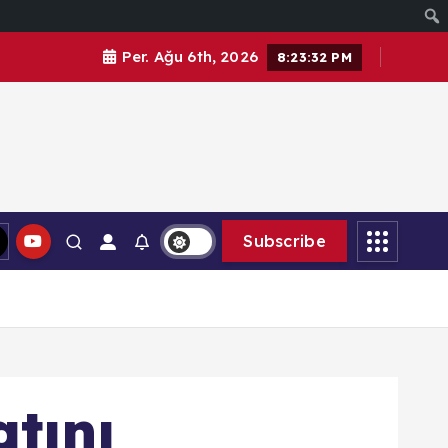
Per. Ağu 6th, 2026
8:23:33 PM
Subscribe
tını