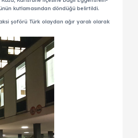
 Kaza, Karlsruhe ilçesine bağlı Eggenstein-
nün kutlamasından döndüğü belirtildi.
si şoförü Türk olaydan ağır yaralı olarak