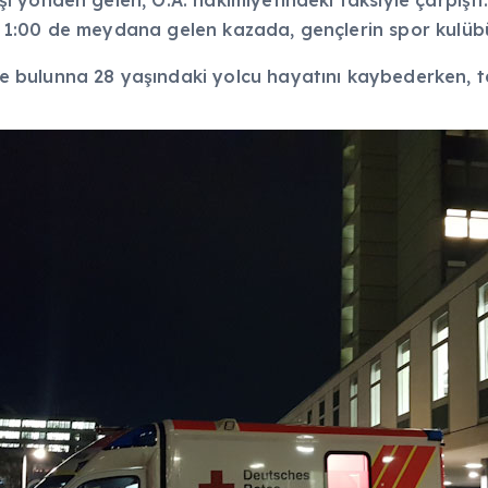
yönden gelen, Ö.A. hakimiyetindeki taksiyle çarpıştı.
1:00 de meydana gelen kazada, gençlerin spor kulübü
bulunna 28 yaşındaki yolcu hayatını kaybederken, tak