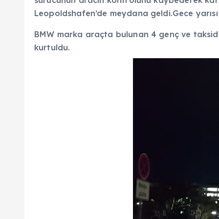
sürücünün aracın kontrolünü kaybederek karşı 
Leopoldshafen’de meydana geldi.Gece yarısı 
BMW marka araçta bulunan 4 genç ve takside 
kurtuldu.