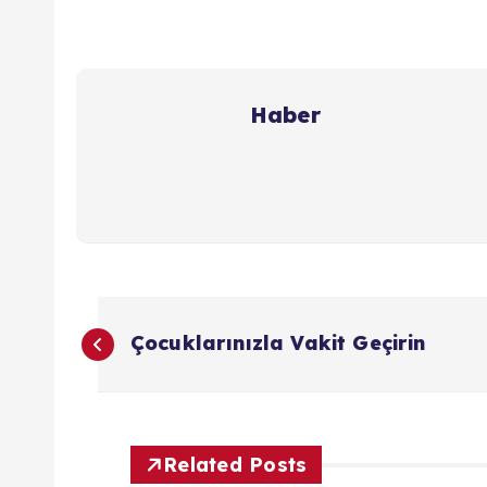
Haber
Y
Çocuklarınızla Vakit Geçirin
a
z
Related Posts