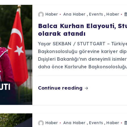
Haber
Ana Haber
,
Events
,
Haber
Balca Kurhan Elayouti, S
olarak atandı
Yaşar SEKBAN / STUTTGART – Türkiye 
Başkonsolosluğu görevine kariyer dip
Dışişleri Bakanlığı’nın deneyimli isiml
daha önce Karlsruhe Başkonsolosluğ
Continue reading
Haber
Ana Haber
,
Events
,
Haber