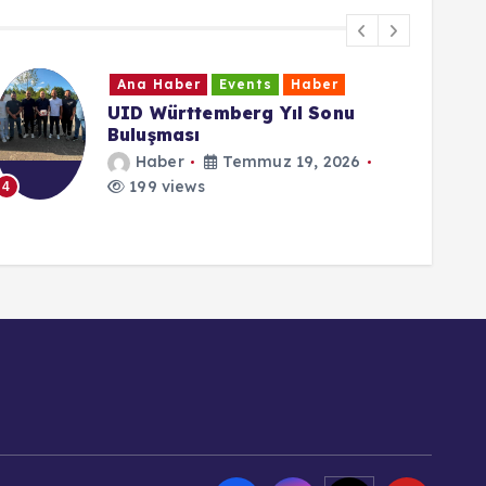
Ana Haber
Events
Haber
Cumhurbaşkanı Erdoğan: “15
Temmuz direnişi dünya
demokrasi tarihi açısından
emsalsizdir”
Haber
Temmuz 15, 2026
134 views
5