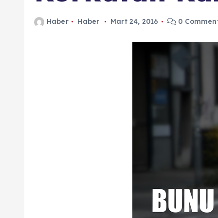
n
Haber
Haber
Mart 24, 2016
0 Commen
d
a