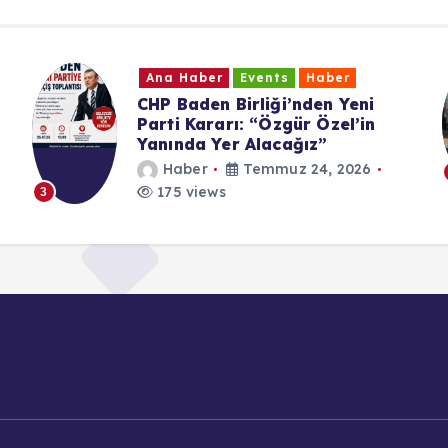
Ana Haber
Events
Haber
eni
UID Württemberg Yıl Sonu
’in
Buluşması
Haber
Temmuz 19, 2026
026
199 views
4