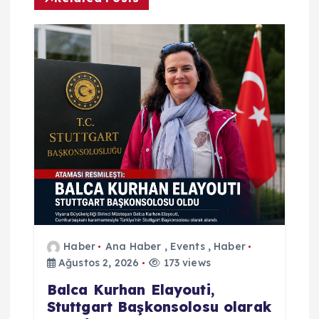
i
n
m
e
s
i
Haber
Ana Haber
,
Events
,
Haber
Ağustos 2, 2026
173 views
Balca Kurhan Elayouti,
Stuttgart Başkonsolosu olarak