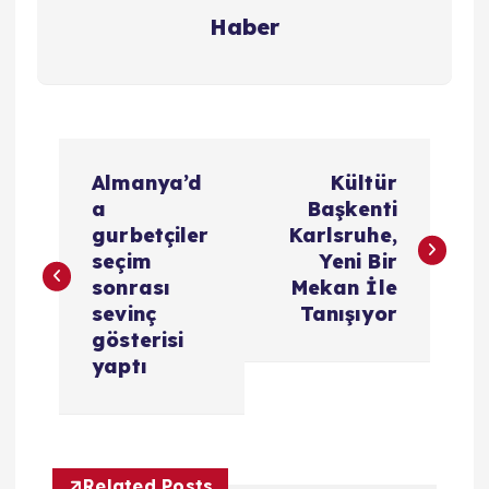
Haber
Y
Almanya’d
Kültür
a
a
Başkenti
gurbetçiler
Karlsruhe,
z
seçim
Yeni Bir
sonrası
Mekan İle
ı
sevinç
Tanışıyor
gösterisi
g
yaptı
e
z
Related Posts