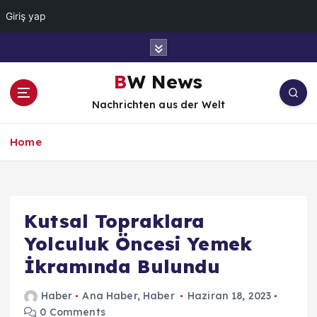
Giriş yap
İ
ç
e
BW News
r
Nachrichten aus der Welt
i
ğ
e
Home
a
t
l
a
Kutsal Topraklara
Yolculuk Öncesi Yemek
İkramında Bulundu
Haber
Ana Haber
,
Haber
Haziran 18, 2023
0 Comments