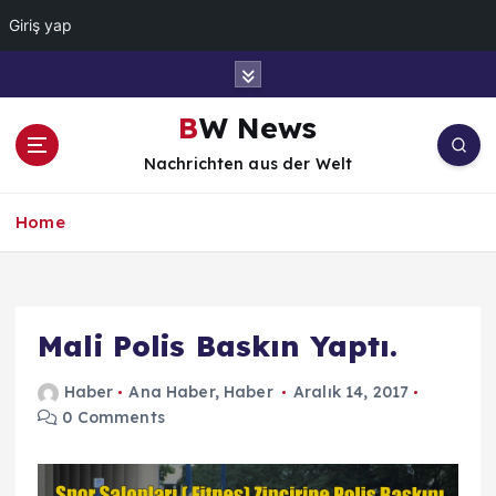
Giriş yap
İ
ç
e
BW News
r
Nachrichten aus der Welt
i
ğ
e
Home
a
t
l
a
Mali Polis Baskın Yaptı.
Haber
Ana Haber
,
Haber
Aralık 14, 2017
0 Comments