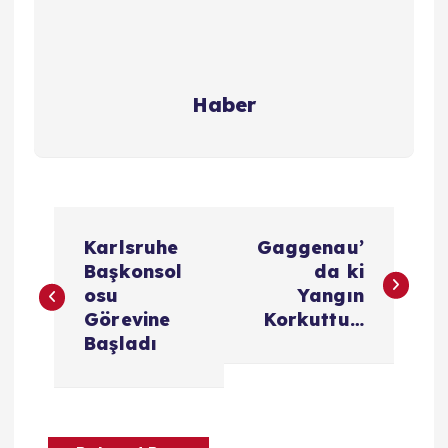
Haber
Y
Karlsruhe
Gaggenau’
a
Başkonsol
da ki
osu
Yangın
z
Görevine
Korkuttu…
Başladı
ı
g