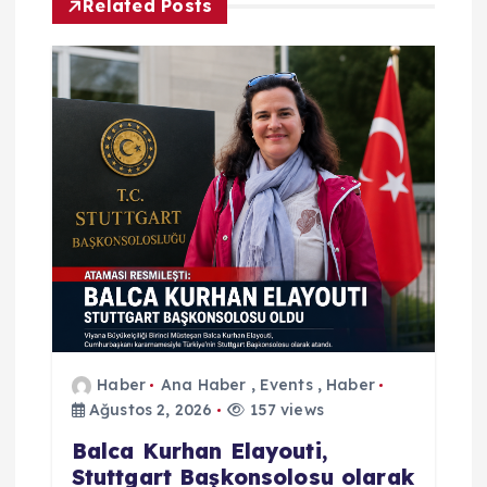
Related Posts
e
z
i
n
m
e
s
Haber
Ana Haber
,
Events
,
Haber
i
Ağustos 2, 2026
157 views
Balca Kurhan Elayouti,
Stuttgart Başkonsolosu olarak