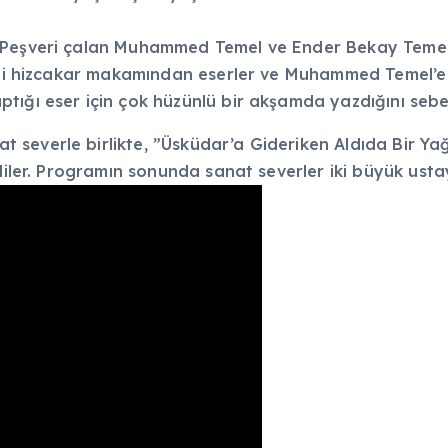
 Peşveri çalan Muhammed Temel ve Ender Bekay Temel, 
ili hizcakar makamından eserler ve Muhammed Temel’e a
tığı eser için çok hüzünlü bir akşamda yazdığını sebeb
 severle birlikte, ”Üsküdar’a Gideriken Aldıda Bir 
diler. Programın sonunda sanat severler iki büyük ustay