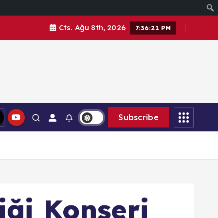
Cts. Ağu 8th, 2026
7:36:23 PM
Subscribe
ği Konseri