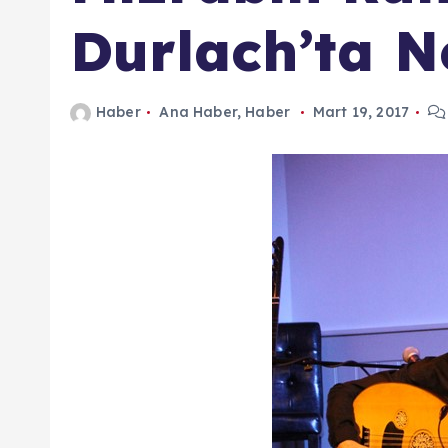
n
Durlach’ta Ne
d
a
Haber
Ana Haber
,
Haber
Mart 19, 2017