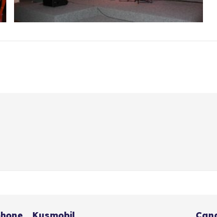
phone… Kusmobil
Çana