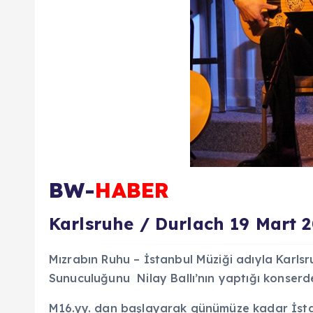
BW-
HABER
Karlsruhe / Durlach 19 Mart 
Mızrabın Ruhu – İstanbul Müziği adıyla Karl
Sunuculuğunu Nilay Ballı’nın yaptığı konser
M16.yy. dan başlayarak günümüze kadar İsta