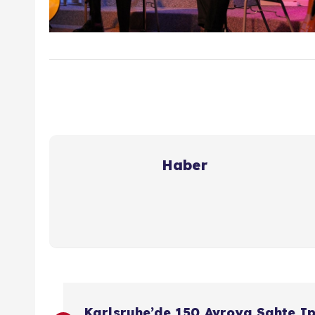
Haber
Y
Karlsruhe’de 150 Avroya Sahte I