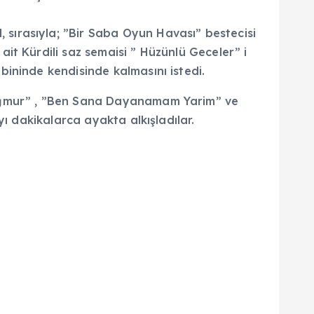
sırasıyla; ”Bir Saba Oyun Havası” bestecisi
it Kürdili saz semaisi ” Hüzünlü Geceler” i
ininde kendisinde kalmasını istedi.
Yağmur” , ”Ben Sana Dayanamam Yarim” ve
ı dakikalarca ayakta alkışladılar.