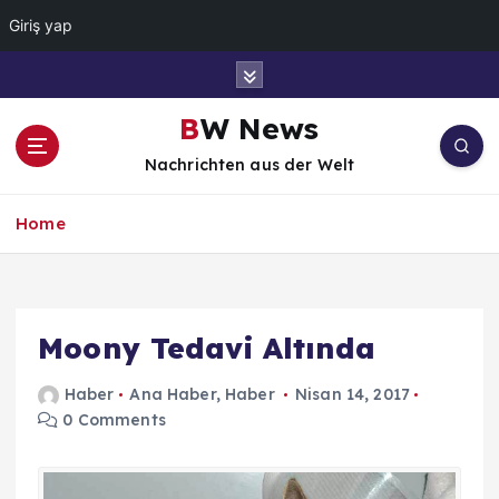
Giriş yap
İ
ç
e
BW News
r
Nachrichten aus der Welt
i
ğ
e
Home
a
t
l
a
Moony Tedavi Altında
Haber
Ana Haber
,
Haber
Nisan 14, 2017
0 Comments